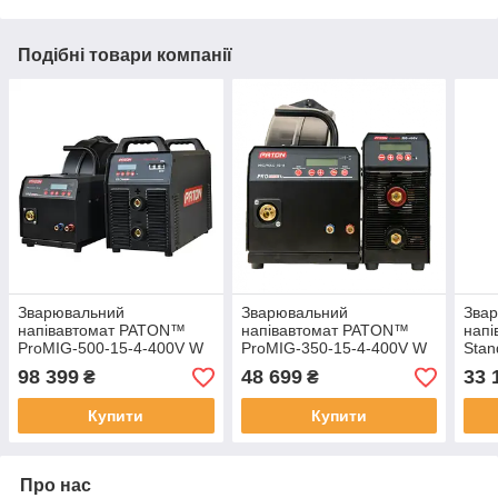
Подібні товари компанії
Зварювальний
Зварювальний
Зва
напівавтомат PATON™
напівавтомат PATON™
нап
ProMIG-500-15-4-400V W
ProMIG-350-15-4-400V W
Stan
98 399
48 699
33 
₴
₴
Купити
Купити
Про нас