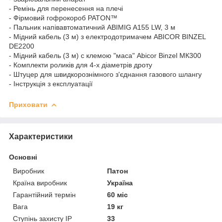
- Ремінь для перенесення на плечі
- Фірмовий гофрокороб PATON™
- Пальник напівавтоматичний ABIMIG A155 LW, 3 м
- Мідний кабель (3 м) з електродотримачем ABICOR BINZEL
DE2200
- Мідний кабель (3 м) с клемою "маса" Abicor Binzel МК300
- Комплекти роликів для 4-х діаметрів дроту
- Штуцер для швидкорознімного з'єднання газового шлангу
- Інструкція з експлуатації
Приховати
Характеристики
Основні
Виробник
Патон
Країна виробник
Україна
Гарантійний термін
60 міс
Вага
19 кг
Ступінь захисту IP
33