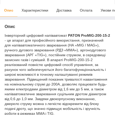
Опис
Характеристики
Доставка
Оплата
Умови п
Опис
Інверторний цифровий напівавтомат
PATON ProMIG-200-15-2
- це апарат для професійного використання, призначений
для напівавтоматичного зварювання (НА «MIG / MAG»),
ручного дугового зварювання (РДЗ «MMA»), аргонодугового
зварювання (АРГ «TIG»), постійним струмом, в середовищі
захисних газів і сумішей. В апараті ProMIG-200-15-2
реалізований повністю цифровий спосіб управління, за
рахунок чого забезпечуються його багатофункціональність і
широкі можливості в точному налаштуванні режимів
зварювання. Підвищений показник тривалості навантаження
на номінальному струмі до 200А, дозволяє працювати будь-
якими електродами діаметром від 1,6 мм до 5 мм, а також
напівавтоматичне зварювання суцільним дротом діаметром
від 0,6 до 1,0 мм. Завдяки двокорпусному виконанню,
джерело струму можна з легкістю відокремити від блоку
подачі дроту, що значно підвищує мобільність і зручність
роботи в режимах MMA і TIG.