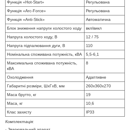
Функція «Hot-Start»
Регульована
Функція «Arc-Force»
Регульована
Функція «Anti-Stick»
Автоматична
Блок зниження напруги холостого ходу
вкл/викл
Напруга холостого ходу, В
12 / 75
Напруга підпалювання дуги, В
110
Номінальна споживана потужність, кВА
5,5-6,1
Максимальна споживана потужність,
8
кВA
Охолодження
Адаптивне
Габаритні розміри, ШxГxВ, мм
260х360х270
Маса брутто, кг
19
Маса, кг
10,6
Клас захисту
IP33
Комплектація:
- Зварювальний апарат