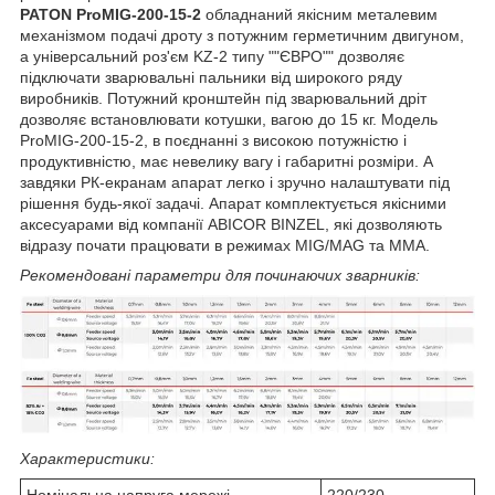
PATON ProMIG-200-15-2
обладнаний якісним металевим
механізмом подачі дроту з потужним герметичним двигуном,
а універсальний роз'єм KZ-2 типу ""ЄВРО"" дозволяє
підключати зварювальні пальники від широкого ряду
виробників. Потужний кронштейн під зварювальний дріт
дозволяє встановлювати котушки, вагою до 15 кг. Модель
ProMIG-200-15-2, в поєднанні з високою потужністю і
продуктивністю, має невелику вагу і габаритні розміри. А
завдяки РК-екранам апарат легко і зручно налаштувати під
рішення будь-якої задачі. Апарат комплектується якісними
аксесуарами від компанії ABICOR BINZEL, які дозволяють
відразу почати працювати в режимах MIG/MAG та MMA.
Рекомендовані параметри для починаючих зварників:
Характеристики:
Номінальна напруга мережі
220/230