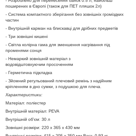
- Розроблено для перенесення банок 0.5 л, найбільш
поширених в Європі (також для ПЕТ пляшок 2л)
- Система компактного зберігання без зовнішніх громіздких
частин
- Внутрішній карман на блискавці для дрібних предметів
- Три зовнішні кишені
- Світла колірна гама для зменшення нагрівання під
променями сонця
- Немаркий зовнішній матеріал з
водовідштовхуючим просоченням
- Герметична підкладка
- Зйомний регульований плечовий ремінь з надійним
кріпленням в дно сумки, з подушкою для плеча.
Характеристики:
Матеріал: поліестер
Внутрішній матеріал: PEVA
Внутрішній об'єм: 30 л
Зовнішні розміри: 220 x 365 x 430 мм
Внутрішні розміри: 415 x 205 x 350 мм Вага: 0.93 кг