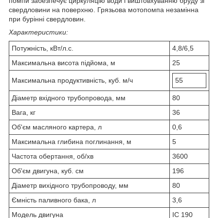
помпи забезпечує циркуляцію води і виштовхуванню бруду зі
свердловини на поверхню. Грязьова мотопомпа незамінна
при бурінні свердловин.
Характеристики:
Потужність, кВт/л.с.
4,8/6,5
Максимальна висота підйома, м
25
Максимальна продуктивність, куб. м/ч
55
Діаметр вхідного трубопровода, мм
80
Вага, кг
36
Об'єм масляного картера, л
0,6
Максимальна глибина поглинання, м
5
Частота обертання, об/хв
3600
Об'єм двигуна, куб. см
196
Діаметр вихідного трубопроводу, мм
80
Ємність паливного бака, л
3,6
Модель двигуна
IC 190