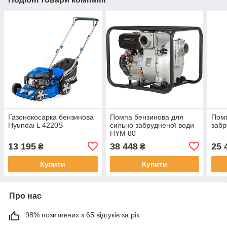
Газонокосарка бензинова
Помпа бензинова для
Помп
Hyundai L 4220S
сильно забрудненої води
забр
HYM 80
13 195
38 448
25 
₴
₴
Купити
Купити
Про нас
98% позитивних з 65 відгуків за рік