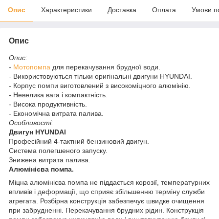
Опис
Характеристики
Доставка
Оплата
Умови п
Опис
Опис:
-
Мотопомпа
для перекачування брудної води.
- Використовуються тільки оригінальні двигуни HYUNDAI.
- Корпус помпи виготовлений з високоміцного алюмінію.
- Невелика вага і компактність.
- Висока продуктивність.
- Економічна витрата палива.
Особливості:
Двигун HYUNDAI
Професійний 4-тактний бензиновий двигун.
Система полегшеного запуску.
Знижена витрата палива.
Алюмінієва помпа.
Міцна алюмінієва помпа не піддається корозії, температурних
впливів і деформації, що сприяє збільшенню терміну служби
агрегата. Розбірна конструкція забезпечує швидке очищення
при забрудненні. Перекачування брудних рідин. Конструкція