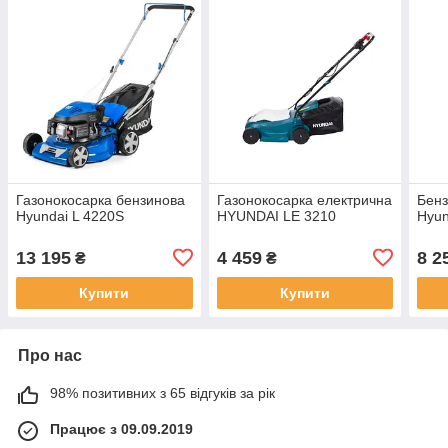
Газонокосарка бензинова
Газонокосарка електрична
Бенз
Hyundai L 4220S
HYUNDAI LE 3210
Hyun
13 195
4 459
8 2
₴
₴
Купити
Купити
Про нас
98% позитивних з 65 відгуків за рік
Працює з 09.09.2019