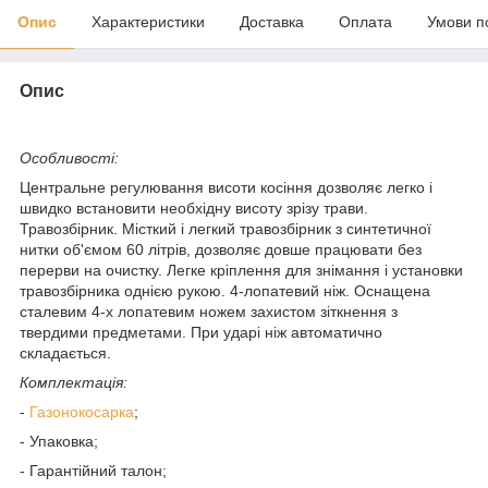
Опис
Характеристики
Доставка
Оплата
Умови п
Опис
Особливості:
Центральне регулювання висоти косіння дозволяє легко і
швидко встановити необхідну висоту зрізу трави.
Травозбірник. Місткий і легкий травозбірник з синтетичної
нитки об'ємом 60 літрів, дозволяє довше працювати без
перерви на очистку. Легке кріплення для знімання і установки
травозбірника однією рукою. 4-лопатевий ніж. Оснащена
сталевим 4-х лопатевим ножем захистом зіткнення з
твердими предметами. При ударі ніж автоматично
складається.
Комплектація:
-
Газонокосарка
;
- Упаковка;
- Гарантійний талон;