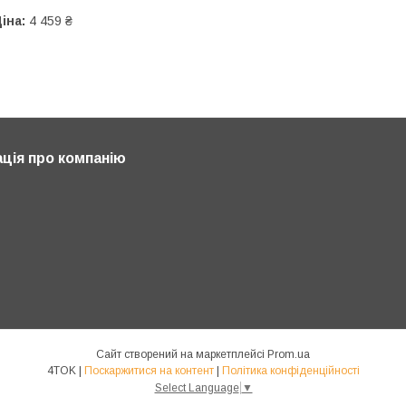
іна:
4 459 ₴
ція про компанію
Сайт створений на маркетплейсі
Prom.ua
4TOK |
Поскаржитися на контент
|
Політика конфіденційності
Select Language
▼