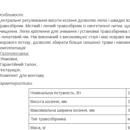
собливості:
ентральне регулювання висоти косіння дозволяє легко і швидко вс
равозбірник. Місткий і легкий травозбірник із синтетичної нитки,
чищення. Легке кріплення для знімання і установки травозбірника 
-лопатевий ніж. Ніж виконаний з високоміцної сталі і має яскраво 
ихрового потоку, дозволяє збирати більше скошеної трави і напов
омплектація:
-
Газонокосарка
;
 Упаковка;
 Гарантійний талон;
 Інструкція;
 Комплект для монтажу.
Характеристики:
Номінальна потужність, Вт
1
Висота косіння, мм
2
Максимальна ширина косіння, мм
3
Тип травозбірника
к
Маса, кг
6