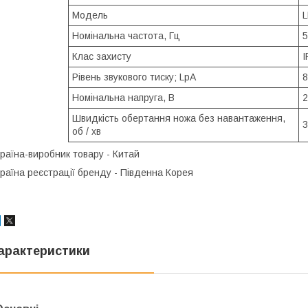
Модель
L
Номінальна частота, Гц
5
Клас захисту
І
Рівень звукового тиску; LpA
8
Номінальна напруга, В
2
Швидкість обертання ножа без навантаження,
3
об / хв
раїна-виробник товару - Китай
раїна реєстрації бренду - Південна Корея
арактеристики