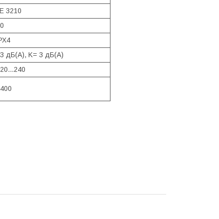
E 3210
0
РХ4
3 дБ(A), K= 3 дБ(A)
20...240
400