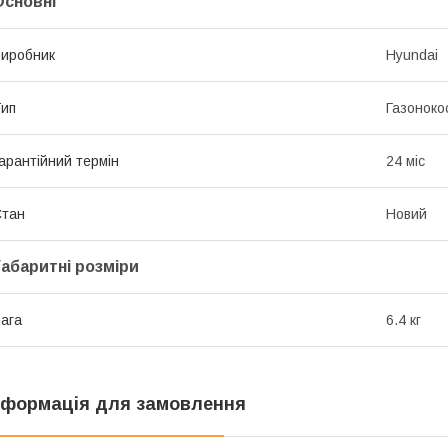
Основні
иробник
Hyundai
ип
Газоноко
арантійний термін
24 міс
Стан
Новий
Габаритні розміри
ага
6.4 кг
нформація для замовлення