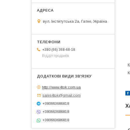
вул. Інститутська 2а, Гатне, Україна
+380 (66) 368-68-18
Відділ продажів
К
К
http://www.4tok.com.ua
sales4tok@gmail.com
+380663686818
Х
+380663686818
+380663686818