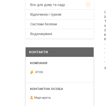
Все для дому та саду
О
Відпочинок і туризм
Ц
Т
Системи безпеки
о
2
Водонагрівачі
в
К
-
КОНТАКТИ
-
-
-
4TOK
Маргарита