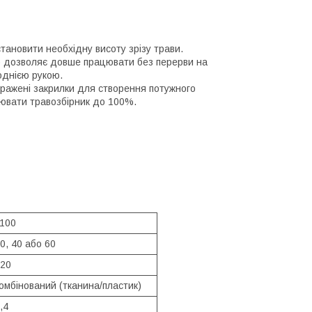
тановити необхідну висоту зрізу трави.
 що дозволяє довше працювати без перерви на
однією рукою.
виражені закрилки для створення потужного
нювати травозбірник до 100%.
100
0, 40 або 60
20
омбінований (тканина/пластик)
,4