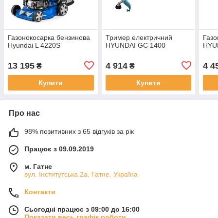
Газонокосарка бензинова
Тример електричний
Газо
Hyundai L 4220S
HYUNDAI GC 1400
HYU
13 195
4 914
4 4
₴
₴
Купити
Купити
Про нас
98% позитивних з 65 відгуків за рік
Працює з 09.09.2019
м. Гатне
вул. Інститутська 2а, Гатне, Україна
Контакти
Сьогодні працює з 09:00 до 16:00
Показати весь графік роботи