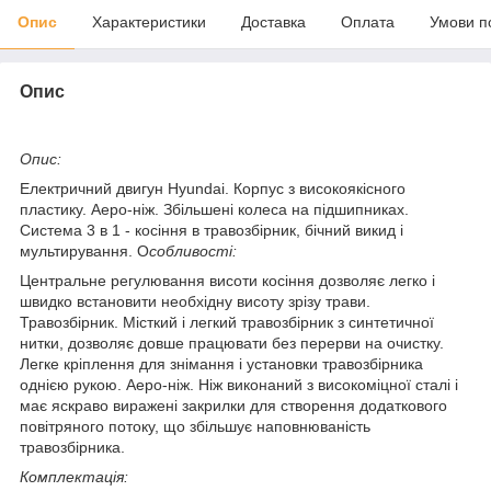
Опис
Характеристики
Доставка
Оплата
Умови п
Опис
Опис:
Електричний двигун Hyundai. Корпус з високоякісного
пластику. Аеро-ніж. Збільшені колеса на підшипниках.
Система 3 в 1 - косіння в травозбірник, бічний викид і
мультирування. О
собливості:
Центральне регулювання висоти косіння дозволяє легко і
швидко встановити необхідну висоту зрізу трави.
Травозбірник. Місткий і легкий травозбірник з синтетичної
нитки, дозволяє довше працювати без перерви на очистку.
Легке кріплення для знімання і установки травозбірника
однією рукою. Аеро-ніж. Ніж виконаний з високоміцної сталі і
має яскраво виражені закрилки для створення додаткового
повітряного потоку, що збільшує наповнюваність
травозбірника.
Комплектація: