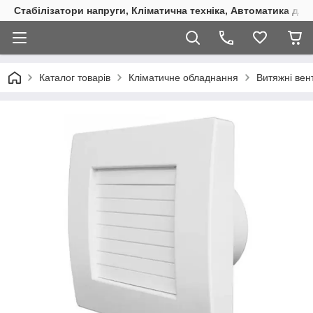
Стабілізатори напруги, Кліматична техніка, Автоматика для
Каталог товарів
Кліматичне обладнання
Витяжні вен