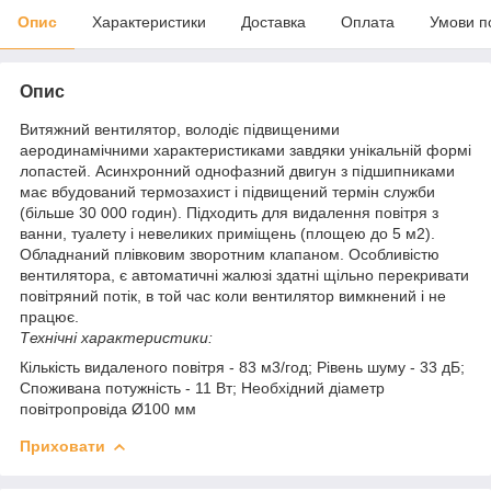
Опис
Характеристики
Доставка
Оплата
Умови п
Опис
Витяжний вентилятор, володіє підвищеними
аеродинамічними характеристиками завдяки унікальній формі
лопастей. Асинхронний однофазний двигун з підшипниками
має вбудований термозахист і підвищений термін служби
(більше 30 000 годин). Підходить для видалення повітря з
ванни, туалету і невеликих приміщень (площею до 5 м2).
Обладнаний плівковим зворотним клапаном. Особливістю
вентилятора, є автоматичні жалюзі здатні щільно перекривати
повітряний потік, в той час коли вентилятор вимкнений і не
працює.
Технічні характеристики:
Кількість видаленого повітря - 83 м3/год; Рівень шуму - 33 дБ;
Споживана потужність - 11 Вт; Необхідний діаметр
повітропровіда Ø100 мм
Приховати