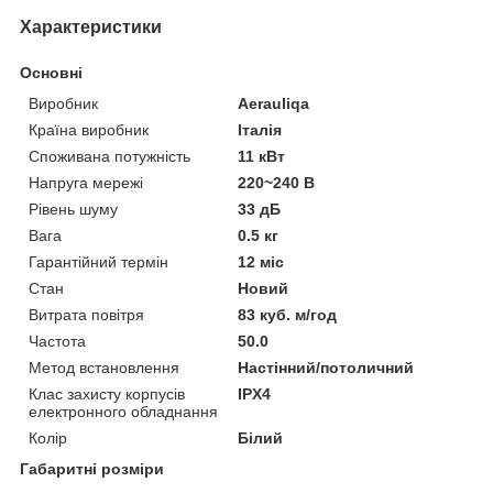
Характеристики
Основні
Виробник
Aerauliqa
Країна виробник
Італія
Споживана потужність
11 кВт
Напруга мережі
220~240 В
Рівень шуму
33 дБ
Вага
0.5 кг
Гарантійний термін
12 міс
Стан
Новий
Витрата повітря
83 куб. м/год
Частота
50.0
Метод встановлення
Настінний/потоличний
Клас захисту корпусів
IPХ4
електронного обладнання
Колір
Білий
Габаритні розміри