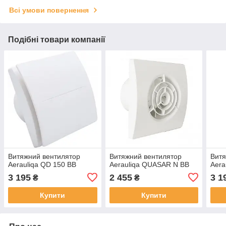
Всі умови повернення
Подібні товари компанії
Витяжний вентилятор
Витяжний вентилятор
Витя
Aerauliqa QD 150 BB
Aerauliqa QUASAR N BB
Aera
3 195
2 455
3 1
₴
₴
Купити
Купити