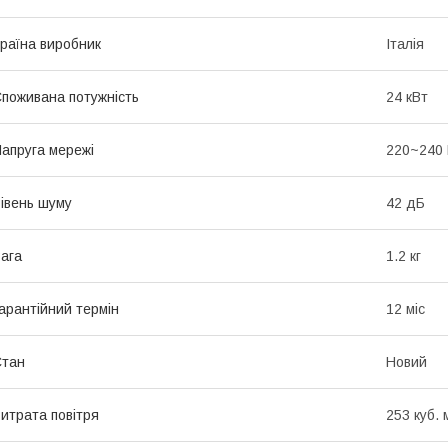
раїна виробник
Італія
поживана потужність
24 кВт
апруга мережі
220~240
івень шуму
42 дБ
ага
1.2 кг
арантійний термін
12 міс
Стан
Новий
итрата повітря
253 куб. 