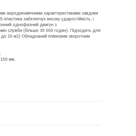
ними аеродинамічними характеристиками завдяки
S-пластика забезпечує високу ударостійкість, і
ронний однофазний двигун з
ін служби (більше 30 000 годин). Підходить для
ю до 10 м2) Обладнаний плівковим зворотним
;
Ø150 мм.