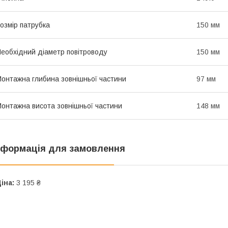
озмір патрубка
150 мм
еобхідний діаметр повітроводу
150 мм
онтажна глибина зовнішньої частини
97 мм
онтажна висота зовнішньої частини
148 мм
нформація для замовлення
іна:
3 195 ₴