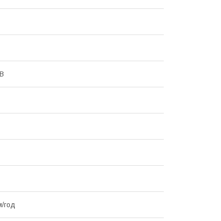
 В
м/год