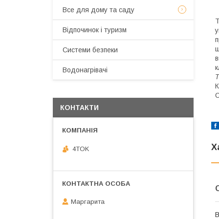
Все для дому та саду
Т
Відпочинок і туризм
у
п
ш
Системи безпеки
в
к
Водонагрівачі
Т
К
С
КОНТАКТИ
Х
4TOK
Маргарита
В