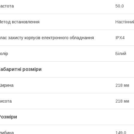
астота
50.0
етод встановлення
Настінни
лас захисту корпусів електронного обладнання
IPХ4
олір
Білий
Габаритні розміри
Ширина
218 мм
исота
218 мм
Розміри
либина
149.0