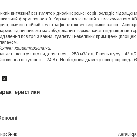
ихий витяжний вентилятор дизайнерської серії, володіє підвище
нікальній формі лопастей. Корпус виготовлений з високоякісного AB
ри цьому він стійкий в ультрафіолетовому випромінюванню. Асинх
арикопідшипниками має вбудований термозахист і підвищений терм
идалення повітря з ванни, туалету і невеликих приміщень (площе
лапаном.
ехнічні характеристики:
ількість повітря, що видаляється, - 253 м3/год; Рівень шуму - 42 дБ
поживана потужність - 24 Вт; Необхідний діаметр повітропровіда 
арактеристики
Основні
иробник
Aerauliqa