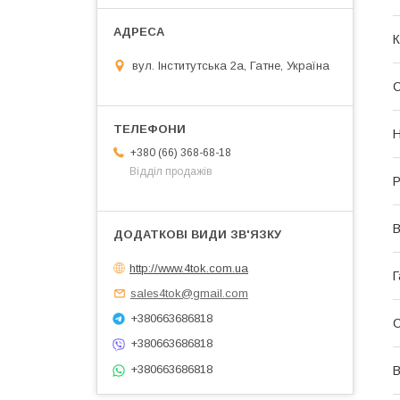
К
вул. Інститутська 2а, Гатне, Україна
С
Н
+380 (66) 368-68-18
Відділ продажів
Р
В
http://www.4tok.com.ua
Г
sales4tok@gmail.com
+380663686818
+380663686818
+380663686818
В