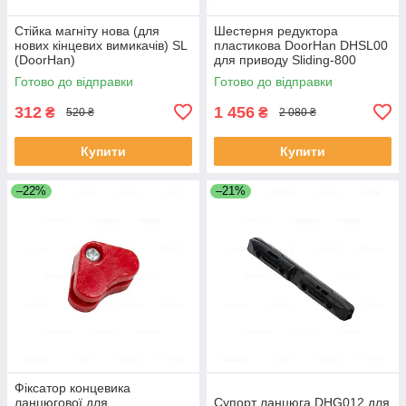
Стійка магніту нова (для
Шестерня редуктора
нових кінцевих вимикачів) SL
пластикова DoorHan DHSL00
(DoorHan)
для приводу Sliding-800
Готово до відправки
Готово до відправки
312
1 456
₴
₴
520 ₴
2 080 ₴
Купити
Купити
–22%
–21%
Фіксатор концевика
ланцюгової для
Супорт ланцюга DHG012 для