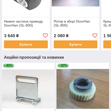
Нижня частина приводу
Ротор в зборі DoorHan
Криш
DoorHan (SL-800)
(SL-800)
SL-8
3 640
2 080
1 5
₴
₴
Купити
Купити
Акційні пропозиції та новинки
–40%
–30%