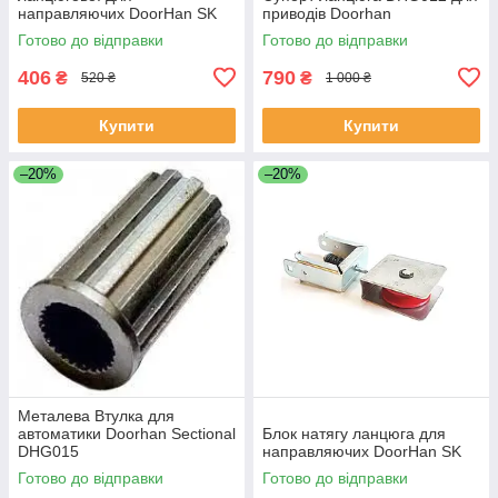
направляючих DoorHan SK
приводів Doorhan
Готово до відправки
Готово до відправки
406
790
₴
₴
520 ₴
1 000 ₴
Купити
Купити
–20%
–20%
Металева Втулка для
автоматики Doorhan Sectional
Блок натягу ланцюга для
DHG015
направляючих DoorHan SK
Готово до відправки
Готово до відправки