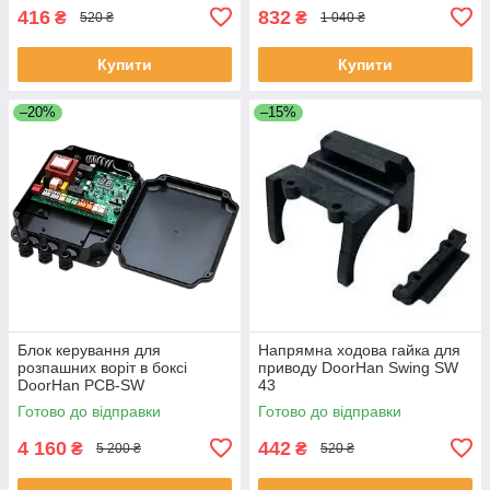
416
832
₴
₴
520 ₴
1 040 ₴
Купити
Купити
–20%
–15%
Блок керування для
Напрямна ходова гайка для
розпашних воріт в боксі
приводу DoorHan Swing SW
DoorHan PCB-SW
43
Готово до відправки
Готово до відправки
4 160
442
₴
₴
5 200 ₴
520 ₴