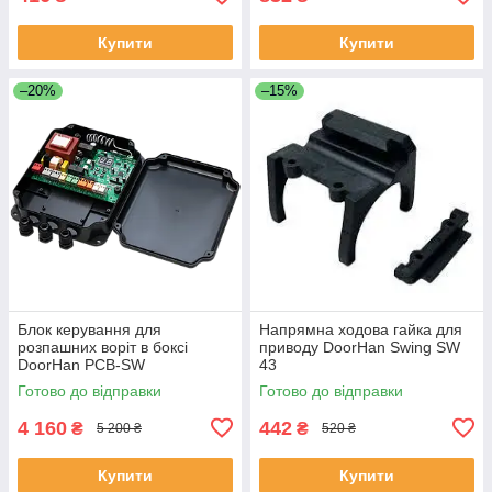
Купити
Купити
–20%
–15%
Блок керування для
Напрямна ходова гайка для
розпашних воріт в боксі
приводу DoorHan Swing SW
DoorHan PCB-SW
43
Готово до відправки
Готово до відправки
4 160
442
₴
₴
5 200 ₴
520 ₴
Купити
Купити