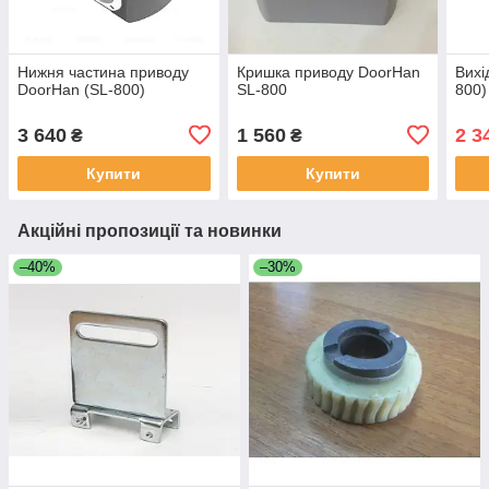
Нижня частина приводу
Кришка приводу DoorHan
Вихі
DoorHan (SL-800)
SL-800
800)
3 640
1 560
2 3
₴
₴
Купити
Купити
Акційні пропозиції та новинки
–40%
–30%