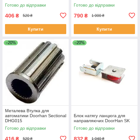
Готово до відправки
Готово до відправки
406
790
₴
₴
520 ₴
1 000 ₴
Купити
Купити
–20%
–20%
Металева Втулка для
автоматики Doorhan Sectional
Блок натягу ланцюга для
DHG015
направляючих DoorHan SK
Готово до відправки
Готово до відправки
416
832
₴
₴
520 ₴
1 040 ₴