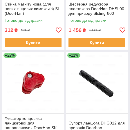
Стійка магніту нова (для
Шестерня редуктора
нових кінцевих вимикачів) SL
пластикова DoorHan DHSL00
(DoorHan)
для приводу Sliding-800
Готово до відправки
Готово до відправки
312
1 456
₴
₴
520 ₴
2 080 ₴
Купити
Купити
–22%
–21%
Фіксатор концевика
ланцюгової для
Супорт ланцюга DHG012 для
направляючих DoorHan SK
приводів Doorhan