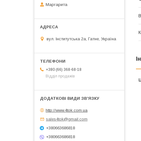
Маргарита
В
К
вул. Інститутська 2а, Гатне, Україна
І
+380 (66) 368-68-18
Відділ продажів
Ц
http://www.4tok.com.ua
sales4tok@gmail.com
+380663686818
+380663686818