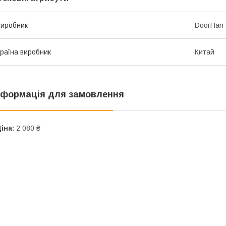
иробник
DoorHan
раїна виробник
Китай
нформація для замовлення
іна:
2 080 ₴