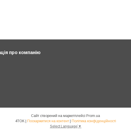
ція про компанію
Сайт створений на маркетплейсі
Prom.ua
4TOK |
Поскаржитися на контент
|
Політика конфіденційності
Select Language
▼