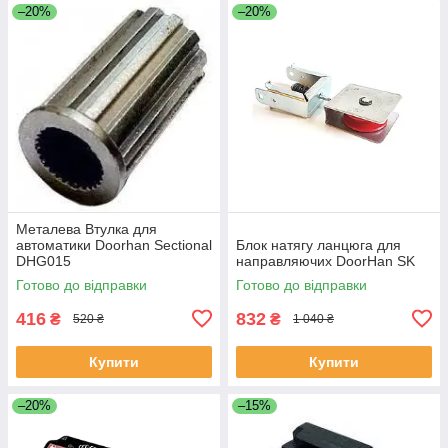
–20%
–20%
Металева Втулка для
автоматики Doorhan Sectional
Блок натягу ланцюга для
DHG015
направляючих DoorHan SK
Готово до відправки
Готово до відправки
416
832
₴
₴
520 ₴
1 040 ₴
Купити
Купити
–20%
–15%