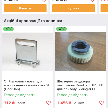
Купити
Купити
Акційні пропозиції та новинки
–40%
–30%
Стійка магніту нова (для
Шестерня редуктора
нових кінцевих вимикачів) SL
пластикова DoorHan DHSL00
(DoorHan)
для приводу Sliding-800
Готово до відправки
Готово до відправки
312
1 456
₴
₴
520 ₴
2 080 ₴