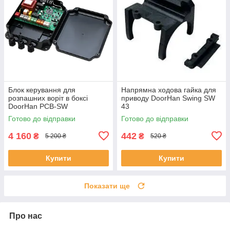
Блок керування для
Напрямна ходова гайка для
розпашних воріт в боксі
приводу DoorHan Swing SW
DoorHan PCB-SW
43
Готово до відправки
Готово до відправки
4 160
442
₴
₴
5 200 ₴
520 ₴
Купити
Купити
Показати ще
Про нас