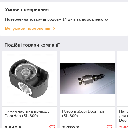
Умови повернення
Повернення товару впродовж 14 днів за домовленістю
Всі умови повернення
Подібні товари компанії
Нижня частина приводу
Ротор в зборі DoorHan
Нап
DoorHan (SL-800)
(SL-800)
для 
Doo
3 640
2 080
2 6
₴
₴