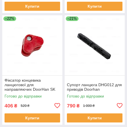
Купити
Купити
–22%
–21%
Фіксатор концевика
ланцюгової для
Супорт ланцюга DHG012 для
направляючих DoorHan SK
приводів Doorhan
Готово до відправки
Готово до відправки
406
790
₴
₴
520 ₴
1 000 ₴
Купити
Купити