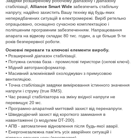
Завдяки розширеному робочому діапазону і діапазону
стабілізації,
Alliance Smart
Wide
забезпечить стабільну
напругу, надійно захистить Вашу техніку від будь-яких
непередбачених ситуацій в електромережі. Виріб ретельно
опрацьовано, оснащено сучасною комплектацією і
поліпшеним програмним забезпеченням. Напрацювання
апарата на відмову складає 80 тис. годин, а це більше 9-ти
років безперервної роботи.
Основні переваги та ключові елементи виробу.
•
Розширений діапазон стабілізації.
•
Потужна силова база - промислові тиристори (силові ключі).
• Мідний автотрансформатор.
• Масивний алюмінієвий охолоджувач з примусовою
вентиляцією.
• Точна стабілізація завдяки вимірювання істинного значення
напруги і струму (true RMS).
• Час реакції стабілізатора на зміну вхідної напруги не
перевищує 20 мс.
• Програмно-апаратний миттєвий захист від перенапруги.
• Швидкодіючий захист від короткого замикання в
навантаженні (з модулем DT-200).
• АПВ - автоматичне відновлення після будь-якої аварії.
• Енергонезалежна пам'ять усіх аварійних ситуацій і
відпрацьованого часу (реєстратор).