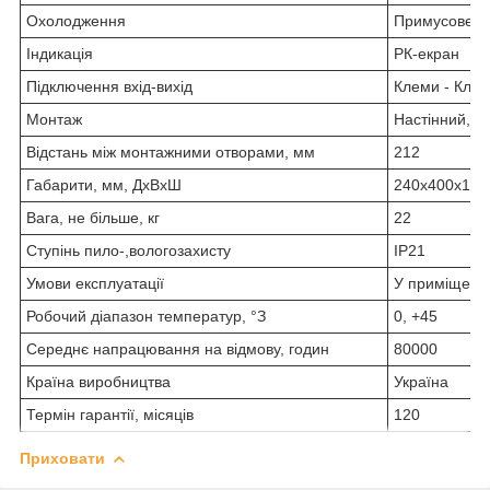
Охолодження
Примусове
Індикація
РК-екран
Підключення вхід-вихід
Клеми - Кле
Монтаж
Настінний, П
Відстань між монтажними отворами, мм
212
Габарити, мм, ДхВхШ
240x400x148
Вага, не більше, кг
22
Ступінь пило-,вологозахисту
IP21
Умови експлуатації
У приміщенні
Робочий діапазон температур, °З
0, +45
Середнє напрацювання на відмову, годин
80000
Країна виробництва
Україна
Термін гарантії, місяців
120
Приховати