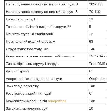
Налаштування захисту по високій напрузі, В
285-300
Налаштування захисту по низькій напрузі, В
70-110
Крок стабілізації, В
13
Точність стабілізації вихідної напруги, %
5
Кількість ступенів стабілізації
12
Номінальний вхідний струм, А
63
Струм холостого ходу, мА
140
Допустиме перевантаження стабілізатора
15.7 кВА - 40
Тип вимірювань струму і напруги
True RMS (іс
Датчик струму
Є
Апаратний захист від перенапруги
Опціонально
Захист від перегріву
Так
Реєстратор аварійних подій
Є
Можливість живлення від
генератора
Так
Затримка включення, сек
10