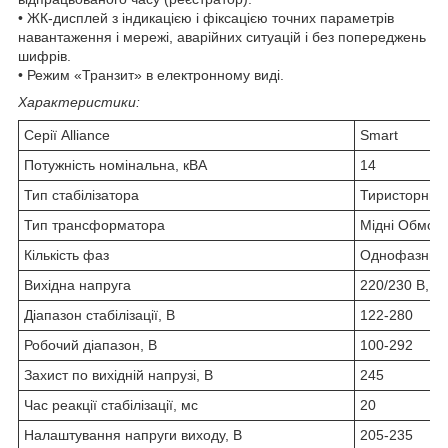
• ЖК-дисплей з індикацією і фіксацією точних параметрів
навантаження і мережі, аварійних ситуацій і без попереджень
шифрів.
• Режим «Транзит» в електронному виді.
Характеристики:
Серії Alliance
Smart
Потужність номінальна, кВА
14
Тип стабілізатора
Тиристорний
Тип трансформатора
Мідні Обмотк
Кількість фаз
Однофазний
Вихідна напруга
220/230 В, 2
Діапазон стабілізації, В
122-280
Робочий діапазон, В
100-292
Захист по вихідній напрузі, В
245
Час реакції стабілізації, мс
20
Налаштування напруги виходу, В
205-235