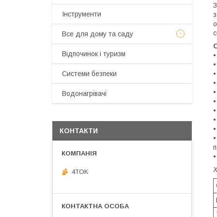
З
Інструменти
з
о
с
Все для дому та саду
О
Відпочинок і туризм
•
Системи безпеки
•
•
•
Водонагрівачі
•
•
•
•
КОНТАКТИ
•
п
•
4TOK