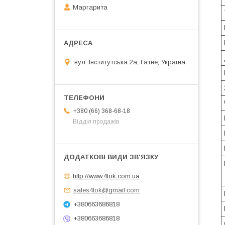
Маргарита
вул. Інститутська 2а, Гатне, Україна
+380 (66) 368-68-18
Відділ продажів
http://www.4tok.com.ua
sales4tok@gmail.com
+380663686818
+380663686818