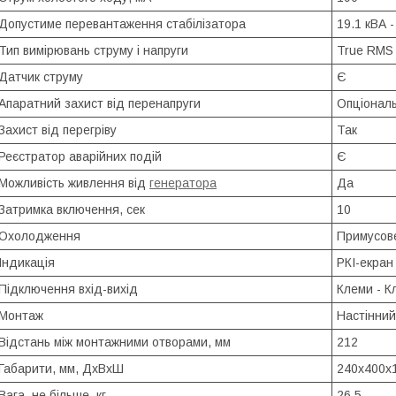
Допустиме перевантаження стабілізатора
19.1 кВА -
Тип вимірювань струму і напруги
True RMS 
Датчик струму
Є
Апаратний захист від перенапруги
Опціонал
Захист від перегріву
Так
Реєстратор аварійних подій
Є
Можливість живлення від
генератора
Да
Затримка включення, сек
10
Охолодження
Примусов
Індикація
РКІ-екран
Підключення вхід-вихід
Клеми - К
Монтаж
Настінний
Відстань між монтажними отворами, мм
212
Габарити, мм, ДхВхШ
240x400x
Вага, не більше, кг
26.5