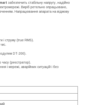
Smart
забезпечить стабільну напругу, надійно
лектромережі. Виріб ретельно опрацьовано,
печенням. Напрацювання апарата на відмову
и і струму (true RMS).
 мс.
модулем DT-200).
о часу (реєстратор).
ня і мережі, аварійних ситуацій і без
ний