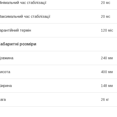
інімальний час стабілізації
20 мс
аксимальний час стабілізації
20 мс
арантійний термін
120 міс
Габаритні розміри
Довжина
240 мм
исота
400 мм
Ширина
148 мм
ага
26 кг