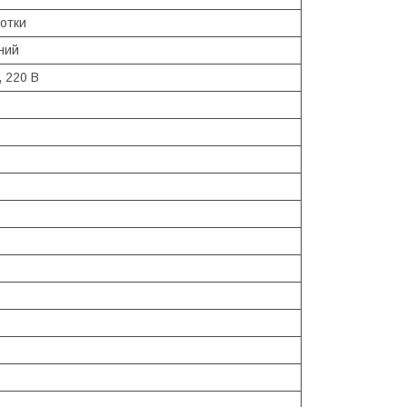
отки
ний
, 220 В