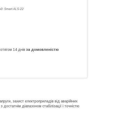
од:
Smart ALS-22
ротягом 14 днів
за домовленістю
апруги, захист електроприладів від аварійних
з достатнім діапазоном стабілізації і точністю