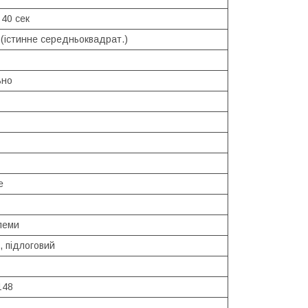
 40 сек
(істинне середньоквадрат.)
ьно
е
леми
, підлоговий
148