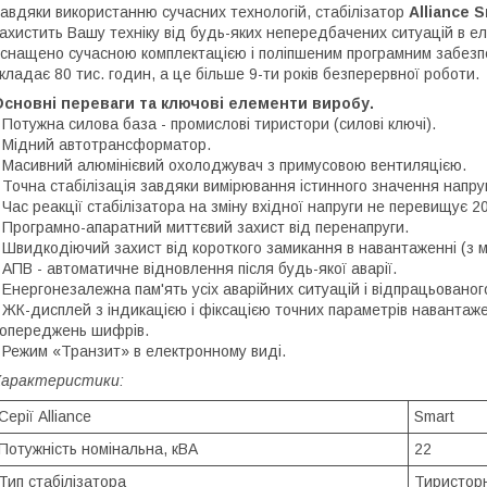
авдяки використанню сучасних технологій, стабілізатор
Alliance 
ахистить Вашу техніку від будь-яких непередбачених ситуацій в е
снащено сучасною комплектацією і поліпшеним програмним забез
кладає 80 тис. годин, а це більше 9-ти років безперервної роботи.
сновні переваги та ключові елементи виробу.
•
Потужна силова база - промислові тиристори (силові ключі).
 Мідний автотрансформатор.
 Масивний алюмінієвий охолоджувач з примусовою вентиляцією.
 Точна стабілізація завдяки вимірювання істинного значення напруг
 Час реакції стабілізатора на зміну вхідної напруги не перевищує 20
 Програмно-апаратний миттєвий захист від перенапруги.
 Швидкодіючий захист від короткого замикання в навантаженні (з 
 АПВ - автоматичне відновлення після будь-якої аварії.
 Енергонезалежна пам'ять усіх аварійних ситуацій і відпрацьованог
 ЖК-дисплей з індикацією і фіксацією точних параметрів навантажен
опереджень шифрів.
 Режим «Транзит» в електронному виді.
Характеристики:
Серії Alliance
Smart
Потужність номінальна, кВА
22
Тип стабілізатора
Тиристор