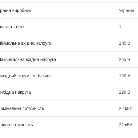
раїна виробник
Україна
ількість фаз
1
інімальна вхідна напруга
145 В
аксимальна вхідна напруга
265 В
ихідний струм, не більше
100 А
ихідна напруга
220 В
омінальна потужність
22 кВт
овна потужність
22 кВА