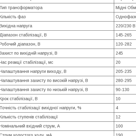
Тип трансформатора
Мідні Обм
Кількість фаз
Однофаз
Вихідна напруга
220/230 В
Діапазон стабілізації, В
145-265
Робочий діапазон, В
120-282
Захист по вихідній напрузі, В
245
Час реакції стабілізації, мс
20
Налаштування напруги виходу, В
205-235
Налаштування захисту по високій напрузі, В
280-295
Налаштування захисту по низькій напрузі, В
90-130
Крок стабілізації, В
10
Точність стабілізації вихідної напруги, %
4
Кількість ступенів стабілізації
12
Номінальний вхідний струм, А
100
Струм холостого ходу, мА
190