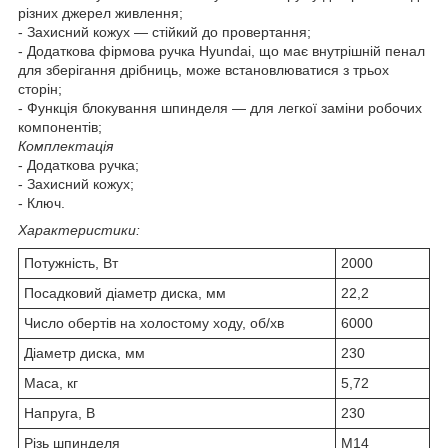
різних джерел живлення;
- Захисний кожух — стійкий до провертання;
- Додаткова фірмова ручка Hyundai, що має внутрішній пенал
для зберігання дрібниць, може встановлюватися з трьох
сторін;
- Функція блокування шпинделя — для легкої заміни робочих
компонентів;
Комплектація
- Додаткова ручка;
- Захисний кожух;
- Ключ.
Характеристики:
Потужність, Вт
2000
Посадковий діаметр диска, мм
22,2
Число обертів на холостому ходу, об/хв
6000
Діаметр диска, мм
230
Маса, кг
5,72
Напруга, В
230
Різь шпинделя
М14