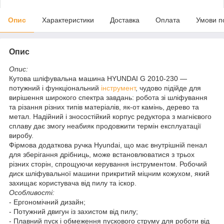
Опис
Характеристики
Доставка
Оплата
Умови п
Опис
Опис:
Кутова шліфувальна машина HYUNDAI G 2010-230 —
потужний і функціональний
інструмент
, чудово підійде для
вирішення широкого спектра завдань: робота зі шліфування
та різання різних типів матеріалів, як-от камінь, дерево та
метал. Надійний і зносостійкий корпус редуктора з магнієвого
сплаву дає змогу неабияк продовжити термін експлуатації
виробу.
Фірмова додаткова ручка Hyundai, що має внутрішній пенал
для зберігання дрібниць, може встановлюватися з трьох
різних сторін, спрощуючи керування інструментом. Робочий
диск шліфувальної машини прикритий міцним кожухом, який
захищає користувача від пилу та іскор.
Особливості:
- Ергономічний дизайн;
- Потужний двигун із захистом від пилу;
- Плавний пуск і обмеження пускового струму для роботи від