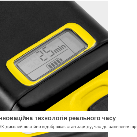
Інноваційна технологія реального часу
К-дисплей постійно відображає стан заряду, час до закінчення пр