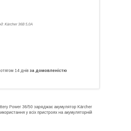
од:
Kärcher 36В 5,0А
ротягом 14 днів
за домовленістю
tery Power 36/50 заряджає акумулятор Kärcher
використання у всіх пристроях на акумуляторній