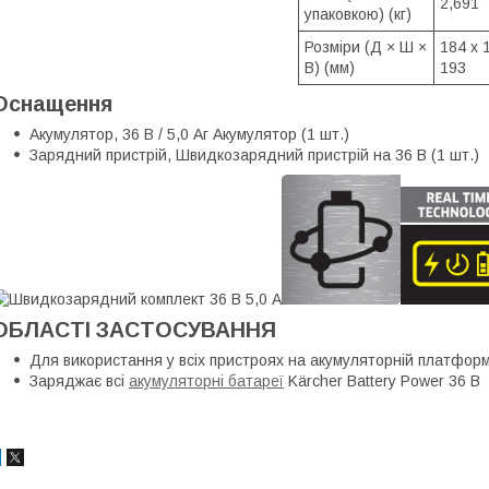
2,691
упаковкою) (кг)
Розміри (Д × Ш ×
184 x 
В) (мм)
193
Оснащення
Акумулятор, 36 В / 5,0 Аг Акумулятор (1 шт.)
Зарядний пристрій, Швидкозарядний пристрій на 36 В (1 шт.)
ОБЛАСТІ ЗАСТОСУВАННЯ
Для використання у всіх пристроях на акумуляторній платформ
Заряджає всі
акумуляторні батареї
Kärcher Battery Power 36 В