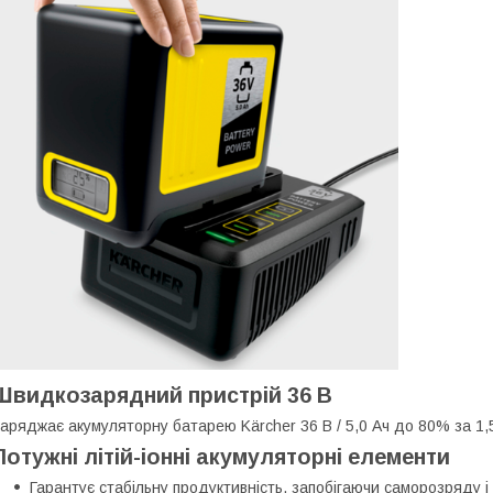
Швидкозарядний пристрій 36 В
аряджає акумуляторну батарею Kärcher 36 В / 5,0 Ач до 80% за 1,
Потужні літій-іонні акумуляторні елементи
Гарантує стабільну продуктивність, запобігаючи саморозряду і 