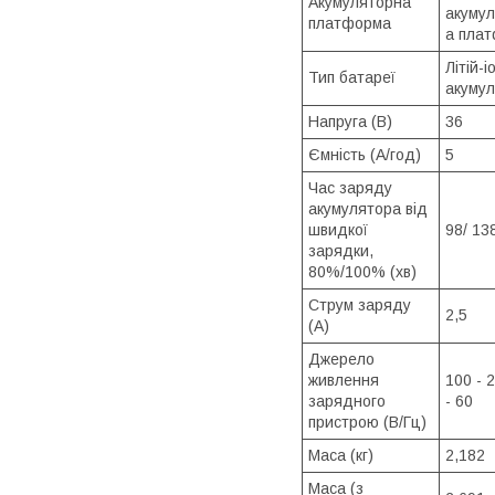
Акумуляторна
акуму
платформа
а пла
Літій-
Тип батареї
акуму
Напруга (В)
36
Ємність (А/год)
5
Час заряду
акумулятора від
швидкої
98/ 13
зарядки,
80%/100% (хв)
Струм заряду
2,5
(А)
Джерело
живлення
100 - 2
зарядного
- 60
пристрою (В/Гц)
Маса (кг)
2,182
Маса (з