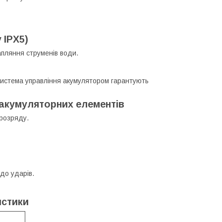
 IPX5)
апляння струменів води.
 система управління акумулятором гарантують
 акумуляторних елементів
 розряду.
до ударів.
истики