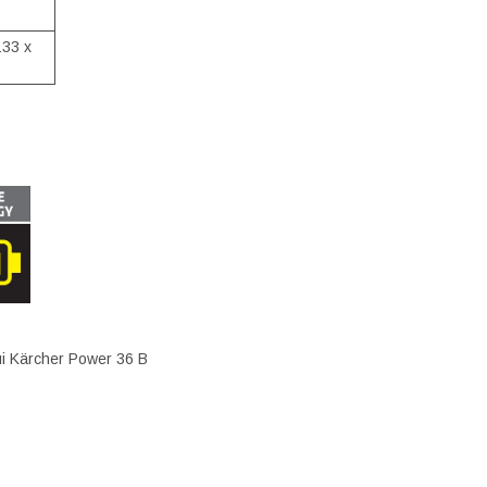
133 x
і Kärcher Power 36 В