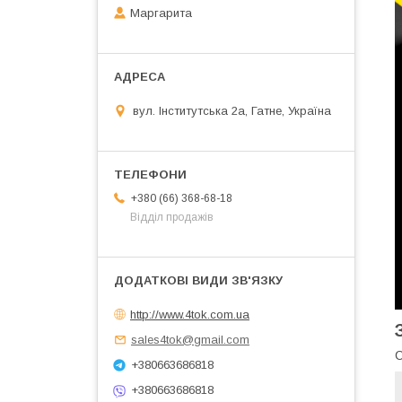
Маргарита
вул. Інститутська 2а, Гатне, Україна
+380 (66) 368-68-18
Відділ продажів
http://www.4tok.com.ua
sales4tok@gmail.com
С
+380663686818
+380663686818