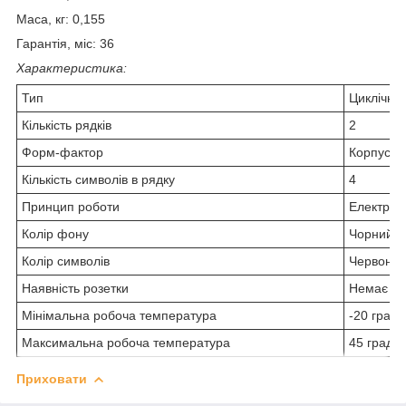
Маса, кг: 0,155
Гарантія, міс: 36
Характеристика:
Тип
Циклічни
Кількість рядків
2
Форм-фактор
Корпус д
Кількість символів в рядку
4
Принцип роботи
Електрон
Колір фону
Чорний
Колір символів
Червони
Наявність розетки
Немає
Мінімальна робоча температура
-20 град.
Максимальна робоча температура
45 град.
Приховати