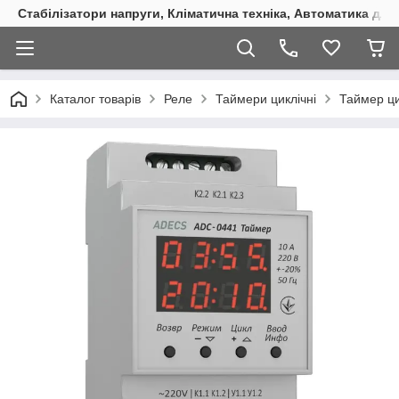
Стабілізатори напруги, Кліматична техніка, Автоматика для
Каталог товарів
Реле
Таймери циклічні
Таймер ци