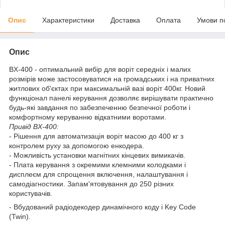
Опис
Характеристики
Доставка
Оплата
Умови п
Опис
BX-400 - оптимальний вибір для воріт середніх і малих
розмірів може застосовуватися на громадських і на приватних
житлових об'єктах при максимальній вазі воріт 400кг. Новий
функціонал панелі керування дозволяє вирішувати практично
будь-які завдання по забезпеченню безпечної роботи і
комфортному керуванню відкатними воротами.
Привід BX-400:
- Рішення для автоматизація воріт масою до 400 кг з
контролем руху за допомогою енкодера.
- Можливість установки магнітних кінцевих вимикачів.
- Плата керування з окремими клемними колодками і
дисплеєм для спрощення включення, налаштування і
самодіагностики. Запам'ятовування до 250 різних
користувачів.
- Вбудований радіодекодер динамічного коду і Key Code
(Twin).