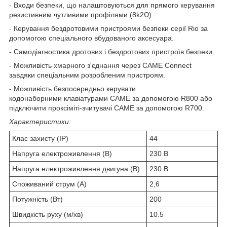
- Входи безпеки, що налаштовуються для прямого керування
резистивним чутливими профілями (8k2Ω).
- Керування бездротовими пристроями безпеки серії Rio за
допомогою спеціального вбудованого аксесуара.
- Самодіагностика дротових і бездротових пристроїв безпеки.
- Можливість хмарного з'єднання через CAME Connect
завдяки спеціальним розробленим пристроям.
- Можливість безпосередньо керувати
кодонаборними клавіатурами CAME за допомогою R800 або
підключити проксіміті-зчитувачі CAME за допомогою R700.
Характеристики:
Клас захисту (IP)
44
Напруга електроживлення (В)
230 В
Напруга електроживлення двигуна (В)
230 В
Споживаний струм (А)
2,6
Потужність (Вт)
200
Швидкість руху (м/хв)
10.5