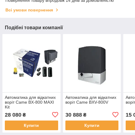
Повернення товару впродовж 14 днів за домовленістю
Всі умови повернення
Подібні товари компанії
Автоматика для відкатних
Автоматика для відкатних
Авто
воріт Came BX-800 MAXI
воріт Came BXV-800V
ворі
Kit
28 080
30 888
15 
₴
₴
Купити
Купити