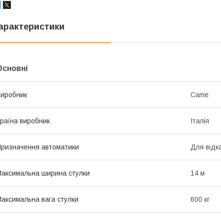
арактеристики
Основні
иробник
Came
раїна виробник
Італія
ризначення автоматики
Для відк
аксимальна ширина стулки
14 м
аксимальна вага стулки
600 кг