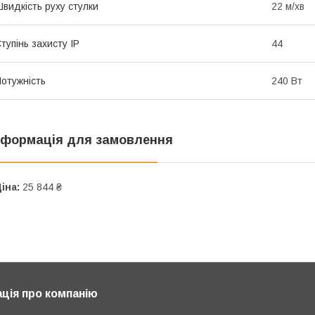
видкість руху стулки
22 м/хв
тупінь захисту IP
44
отужність
240 Вт
нформація для замовлення
іна:
25 844 ₴
ція про компанію