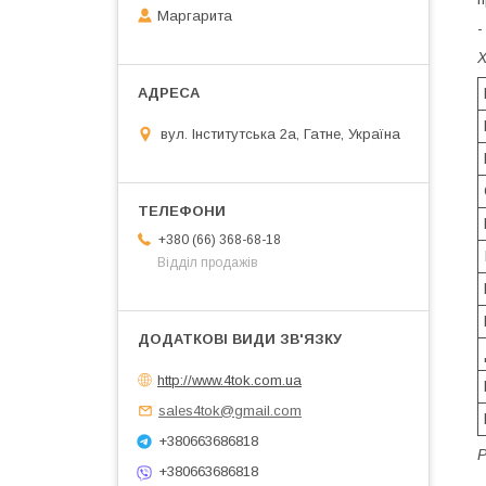
Маргарита
-
вул. Інститутська 2а, Гатне, Україна
+380 (66) 368-68-18
Відділ продажів
http://www.4tok.com.ua
sales4tok@gmail.com
+380663686818
Р
+380663686818