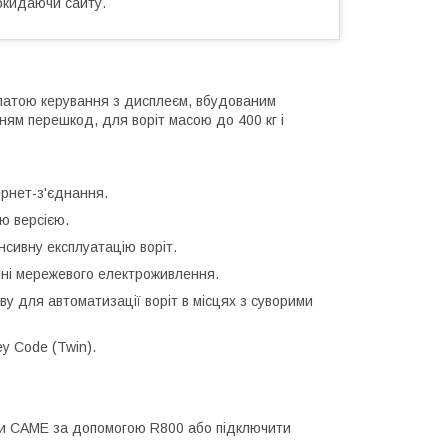
окидаючи сайту.
платою керування з дисплеєм, вбудованим
ям перешкод, для воріт масою до 400 кг і
ернет-з'єднання.
ю версією.
нсивну експлуатацію воріт.
нні мережевого електроживлення.
іву для автоматизації воріт в місцях з суворими
ey Code (Twin).
ми CAME за допомогою R800 або підключити