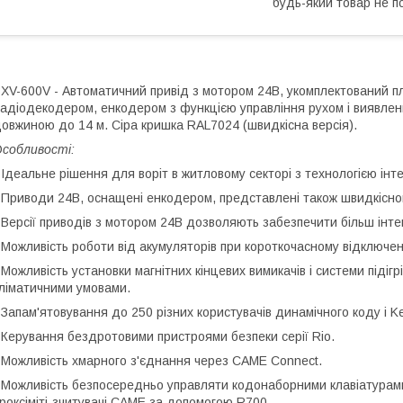
будь-який товар не п
XV-600V - Автоматичний привід з мотором 24В, укомплектований 
адіодекодером, енкодером з функцією управління рухом і виявленн
овжиною до 14 м. Сіра кришка RAL7024 (швидкісна версія).
О
собливості:
 Ідеальне рішення для воріт в житловому секторі з технологією інт
 Приводи 24В, оснащені енкодером, представлені також швидкісно
 Версії приводів з мотором 24В дозволяють забезпечити більш інте
 Можливість роботи від акумуляторів при короткочасному відключе
 Можливість установки магнітних кінцевих вимикачів і системи підігр
ліматичними умовами.
 Запам'ятовування до 250 різних користувачів динамічного коду і K
 Керування бездротовими пристроями безпеки серії Rio.
 Можливість хмарного з'єднання через CAME Connect.
 Можливість безпосередньо управляти кодонаборними клавіатура
роксіміті-зчитувачі CAME за допомогою R700.