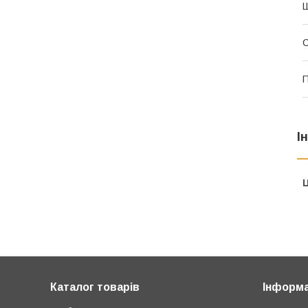
Ш
С
П
І
Ц
Каталог товарів
Інформа