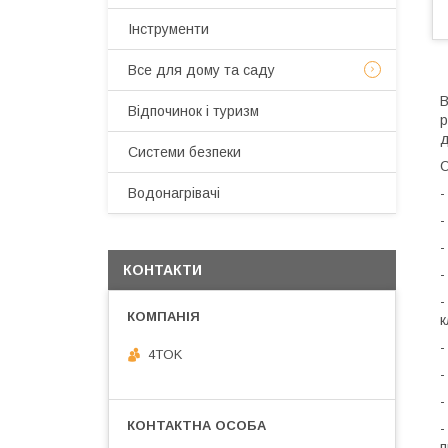
Інструменти
Все для дому та саду
B
Відпочинок і туризм
р
д
Системи безпеки
-
Водонагрівачі
-
-
КОНТАКТИ
-
-
к
-
4TOK
-
-
-
п