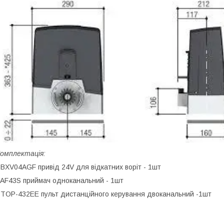
омплектація:
 BXV04AGF привід 24V для відкатних воріт - 1шт
 AF43S приймач одноканальний - 1шт
 TOP-432EE пульт дистанційного керування двоканальний -1шт