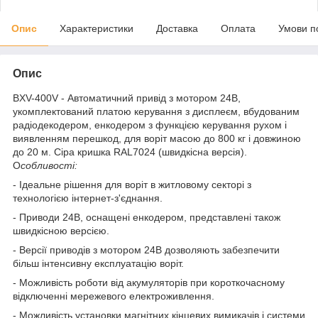
Опис
Характеристики
Доставка
Оплата
Умови п
Опис
BXV-400V - Автоматичний привід з мотором 24В,
укомплектований платою керування з дисплеєм, вбудованим
радіодекодером, енкодером з функцією керування рухом і
виявленням перешкод, для воріт масою до 800 кг і довжиною
до 20 м. Сіра кришка RAL7024 (швидкісна версія).
О
собливості:
- Ідеальне рішення для воріт в житловому секторі з
технологією інтернет-з'єднання.
- Приводи 24В, оснащені енкодером, представлені також
швидкісною версією.
- Версії приводів з мотором 24В дозволяють забезпечити
більш інтенсивну експлуатацію воріт.
- Можливість роботи від акумуляторів при короткочасному
відключенні мережевого електроживлення.
- Можливість установки магнітних кінцевих вимикачів і системи