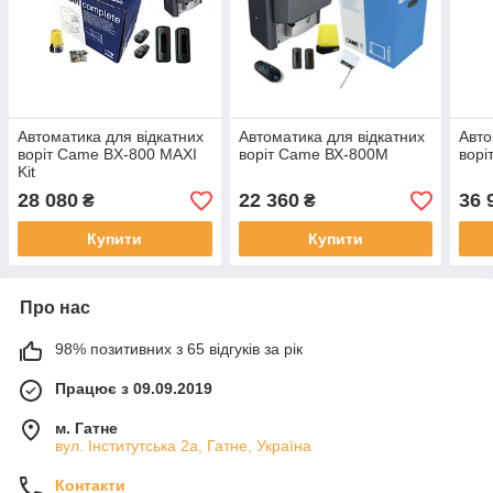
Автоматика для відкатних
Автоматика для відкатних
Авто
воріт Came BX-800 MAXI
воріт Came ВХ-800М
ворі
Kit
28 080
22 360
36 
₴
₴
Купити
Купити
Про нас
98% позитивних з 65 відгуків за рік
Працює з 09.09.2019
м. Гатне
вул. Інститутська 2а, Гатне, Україна
Контакти