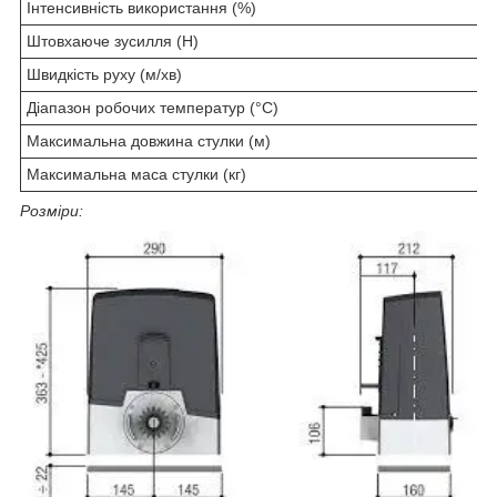
Інтенсивність використання (%)
І
Штовхаюче зусилля (Н)
8
Швидкість руху (м/хв)
1
Діапазон робочих температур (°C)
-
Максимальна довжина стулки (м)
2
Максимальна маса стулки (кг)
8
Розміри: