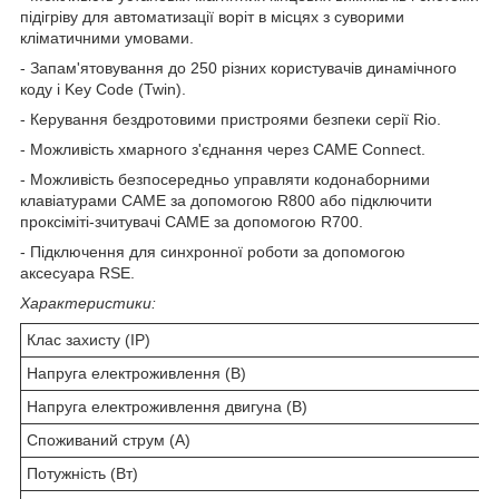
підігріву для автоматизації воріт в місцях з суворими
кліматичними умовами.
- Запам'ятовування до 250 різних користувачів динамічного
коду і Key Code (Twin).
- Керування бездротовими пристроями безпеки серії Rio.
- Можливість хмарного з'єднання через CAME Connect.
- Можливість безпосередньо управляти кодонаборними
клавіатурами CAME за допомогою R800 або підключити
проксіміті-зчитувачі CAME за допомогою R700.
- Підключення для синхронної роботи за допомогою
аксесуара RSE.
Характеристики:
Клас захисту (IP)
4
Напруга електроживлення (В)
2
Напруга електроживлення двигуна (В)
2
Споживаний струм (А)
1
Потужність (Вт)
4