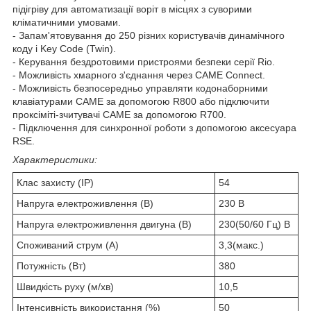
підігріву для автоматизації воріт в місцях з суворими
кліматичними умовами.
- Запам'ятовування до 250 різних користувачів динамічного
коду і Key Code (Twin).
- Керування бездротовими пристроями безпеки серії Rio.
- Можливість хмарного з'єднання через CAME Connect.
- Можливість безпосередньо управляти кодонаборними
клавіатурами CAME за допомогою R800 або підключити
проксіміті-зчитувачі CAME за допомогою R700.
- Підключення для синхронної роботи з допомогою аксесуара
RSE.
Характеристики:
Клас захисту (IP)
54
Напруга електроживлення (В)
230 В
Напруга електроживлення двигуна (В)
230(50/60 Гц) В
Споживаний струм (А)
3,3(макс.)
Потужність (Вт)
380
Швидкість руху (м/хв)
10,5
Інтенсивність використання (%)
50