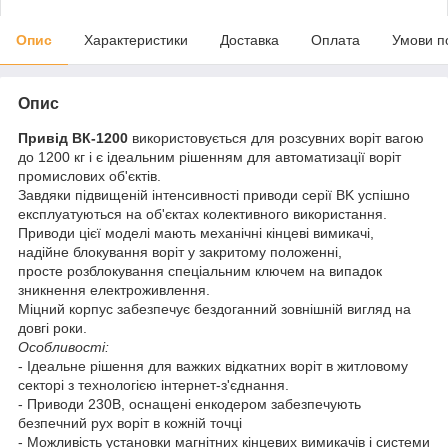
Опис
Характеристики
Доставка
Оплата
Умови п
Опис
Привід ВК-1200
використовується для розсувних воріт вагою
до 1200 кг і є ідеальним рішенням для автоматизації воріт
промислових об'єктів.
Завдяки підвищеній інтенсивності приводи серії BK успішно
експлуатуються на об'єктах колективного використання.
Приводи цієї моделі мають механічні кінцеві вимикачі,
надійне блокування воріт у закритому положенні,
просте розблокування спеціальним ключем на випадок
зникнення електроживлення.
Міцний корпус забезпечує бездоганний зовнішній вигляд на
довгі роки.
Особливості:
- Ідеальне рішення для важких відкатних воріт в житловому
секторі з технологією інтернет-з'єднання.
- Приводи 230В, оснащені енкодером забезпечують
безпечний рух воріт в кожній точці
- Можливість установки магнітних кінцевих вимикачів і системи