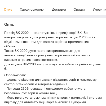
Опис
Характеристики
Доставка
Оплата
Умови п
Опис
Привід BK-2200 — найпотужніший привід серії BK. Він
використовується для розсувних воріт вагою до 2 200 кг і є
відмінним рішенням для важких воріт на промислових
об’єктах.
Також BK-2200 дуже часто використовується для
автоматизації важких розсувних воріт великої висоти та
високим вітровим навантаженням.
Для моделі BK-2200 використовується зубчаста рейка модуль
6.
Особливості:
- Ідеальне рішення для важких відкатних воріт в житловому
секторі з технологією інтернет-з'єднання.
- Приводи 230В, оснащені енкодером забезпечують
безпечний рух воріт в кожній точці
- Можливість установки магнітних кінцевих вимикачів і системи
підігріву для автоматизації воріт в місцях з суворими