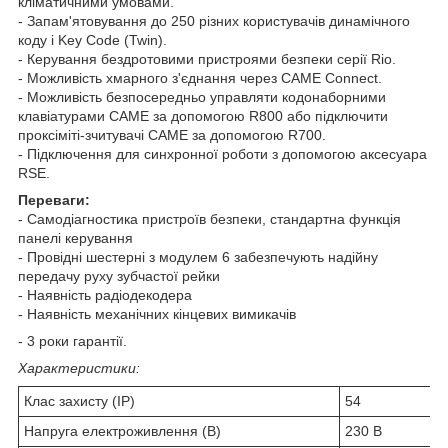
кліматичними умовами.
- Запам'ятовування до 250 різних користувачів динамічного
коду і Key Code (Twin).
- Керування бездротовими пристроями безпеки серії Rio.
- Можливість хмарного з'єднання через CAME Connect.
- Можливість безпосередньо управляти кодонаборними
клавіатурами CAME за допомогою R800 або підключити
проксіміті-зчитувачі CAME за допомогою R700.
- Підключення для синхронної роботи з допомогою аксесуара
RSE.
Переваги:
- Самодіагностика пристроїв безпеки, стандартна функція
панелі керування
- Провідні шестерні з модулем 6 забезпечують надійну
передачу руху зубчастої рейки
- Наявність радіодекодера
- Наявність механічних кінцевих вимикачів
- 3 роки гарантії.
Характеристики:
Клас захисту (IP)
54
Напруга електроживлення (В)
230 В