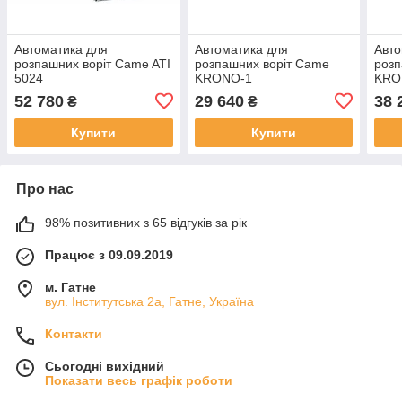
Автоматика для
Автоматика для
Авто
розпашних воріт Came ATI
розпашних воріт Came
розп
5024
KRONO-1
KRON
52 780
29 640
38 
₴
₴
Купити
Купити
Про нас
98% позитивних з 65 відгуків за рік
Працює з 09.09.2019
м. Гатне
вул. Інститутська 2а, Гатне, Україна
Контакти
Сьогодні вихідний
Показати весь графік роботи