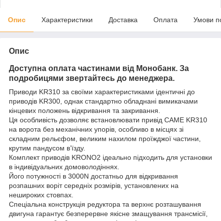
Опис
Характеристики
Доставка
Оплата
Умови п
Опис
Доступна оплата частинами від Монобанк. За
подробицями звертайтесь до менеджера.
Приводи KR310 за своїми характеристиками ідентичні до
приводів KR300, однак стандартно обладнані вимикачами
кінцевих положень відкривання та закривання.
Ця особливість дозволяє встановлювати привід CAME KR310
на ворота без механічних упорів, особливо в місцях зі
складним рельєфом, великим нахилом проїжджої частини,
крутим пандусом в’їзду.
Комплект приводів KRONO2 ідеально підходить для установки
в індивідуальних домоволодіннях.
Його потужності в 3000N достатньо для відкривання
розпашних воріт середніх розмірів, установлених на
нешироких стовпах.
Спеціальна конструкція редуктора та верхнє розташування
двигуна гарантує безперервне якісне змащування трансмісії,