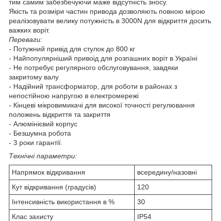
тим самим забезбечуючи маже відсутність зносу.
Якість та розміри частин привода дозволяють повною мірою
реалізовувати велику потужність в 3000N для відкриття досить
важких воріт.
Переваги:
- Потужний привід для стулок до 800 кг
- Найпопулярніший привоід для розпашних воріт в Україні
- Не потребує регулярного обслуговування, завдяки
закритому валу
- Надійний трансформатор, для роботи в районах з
непостійною напругою в електромережі
- Кінцеві мікровимикачі для високої точності регулювання
положень відкриття та закриття
- Алюмінієвий корпус
- Безшумна робота
- 3 роки гарантії.
Технічні параметри:
Напрямок відкривання
всередину/назовні
Кут відкривання (градусів)
120
Інтенсивність використання в %
30
Клас захисту
IP54