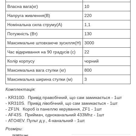
Власна вага(кг)
10
Напруга живлення(В)
220
Номінальна сила струму(А)
1,1
Потужність (Вт)
130
Максимальне штовхаюче зусилля(Н)
3000
Час відкривання на 90 градусів (с)
22
Колір корпусу
чорний
Максимальна вага стулки (кг)
800
Максимальна ширина стулки (м)
3
Комплектація:
- KR310D. Привід правобічний, що сам замикається - 1шт
- KR310S. Привід лівобічний, що сам замикається - 1шт
- ZF1N. Короб із панеллю керування, ZF1 - 1шт
- AF43S. Приймач, одноканальний 433Mhz - 1шт
- ATO4EV. Пульт д.у., 4-канальний - 1шт.
Розміри: