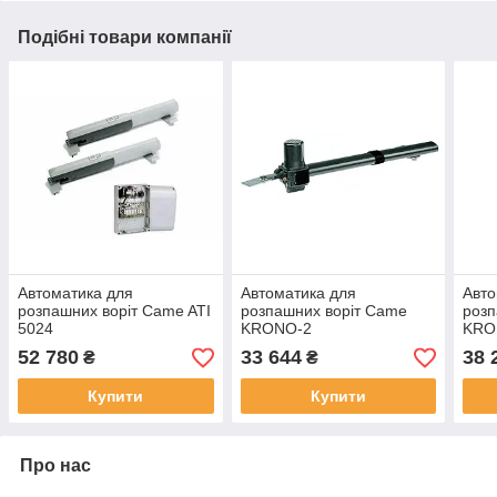
Подібні товари компанії
Автоматика для
Автоматика для
Авто
розпашних воріт Came ATI
розпашних воріт Came
розп
5024
KRONO-2
KRON
52 780
33 644
38 
₴
₴
Купити
Купити
Про нас