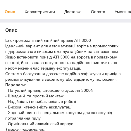
Опис
Характеристики
Доставка
Оплата
Умови п
Опис
Електромеханічний лінійний привід ATI 3000
ідеальний варіант для автоматизації воріт на промислових
підприємствах з високим експлуатаційним навантаженням.
Якщо встановити привід ATI 3000 на ворота в приватному
секторі, його запаса потужності та надійності вистачить на
необмежений час терміну експлуатації.
Система блокування дозволяє надійно зафіксувати привід в
режимі очікування в закритому або відкритому положенні.
Переваги:
- Потужний привід, штовхаюче зусилля 3000N
- Швидкий та простий монтаж
- Надійність і невибагливість в роботі
- Висока інтенсивність експлуатації
- Ходовий гвинт зі спеціальним кожухом для захисту від
потрапляння пилу
- Оригінальний алюмінієвий корпус
Технічні параметри: