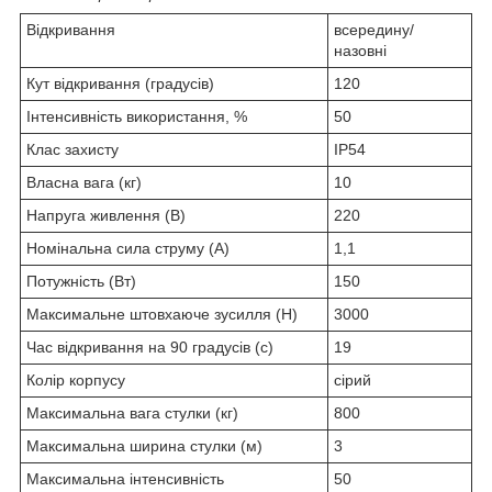
Відкривання
всередину/
назовні
Кут відкривання (градусів)
120
Інтенсивність використання, %
50
Клас захисту
IP54
Власна вага (кг)
10
Напруга живлення (В)
220
Номінальна сила струму (А)
1,1
Потужність (Вт)
150
Максимальне штовхаюче зусилля (H)
3000
Час відкривання на 90 градусів (с)
19
Колір корпусу
сірий
Максимальна вага стулки (кг)
800
Максимальна ширина стулки (м)
3
Максимальна інтенсивність
50