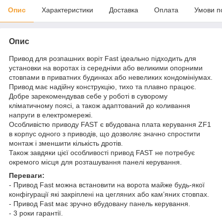
Опис
Характеристики
Доставка
Оплата
Умови п
Опис
Привод для розпашних воріт Fast ідеально підходить для
установки на воротах із середніми або великими опорними
стовпами в приватних будинках або невеликих кондомініумах.
Привод має надійну конструкцію, тихо та плавно працює.
Добре зарекомендував себе у роботі в суворому
кліматичному поясі, а також адаптований до коливання
напруги в електромережі.
Особливістю приводу FAST є вбудована плата керування ZF1
в корпус одного з приводів, що дозволяє значно спростити
монтаж і зменшити кількість дротів.
Також завдяки цієї особливості привод FAST не потребує
окремого місця для розташування панелі керування.
Переваги:
- Привод Fast можна встановити на ворота майже будь-якої
конфігурації які закріплені на цегляних або кам’яних стовпах.
- Привод Fast має зручно вбудовану панель керування.
- 3 роки гарантії.