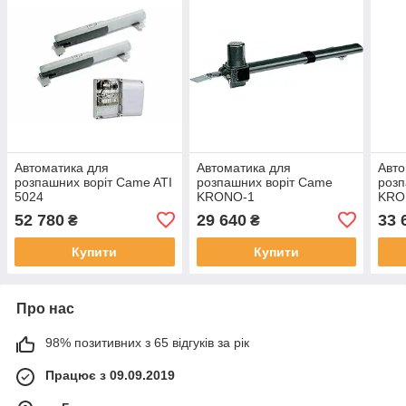
Автоматика для
Автоматика для
Авто
розпашних воріт Came ATI
розпашних воріт Came
розп
5024
KRONO-1
KRO
52 780
29 640
33 
₴
₴
Купити
Купити
Про нас
98% позитивних з 65 відгуків за рік
Працює з 09.09.2019