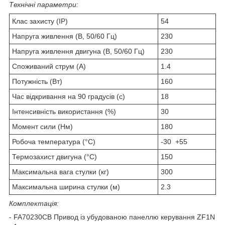
Технічні параметри:
Клас захисту (IP)
54
Напруга живлення (В, 50/60 Гц)
230
Напруга живлення двигуна (В, 50/60 Гц)
230
Споживаний струм (А)
1.4
Потужність (Вт)
160
Час відкривання на 90 градусів (с)
18
Інтенсивність використання (%)
30
Момент сили (Нм)
180
Робоча температура (°С)
-30 +55
Термозахист двигуна (°C)
150
Максимальна вага стулки (кг)
300
Максимальна ширина стулки (м)
2.3
Комплектація:
- FA70230CB Привод із убудованою панеллю керування ZF1N