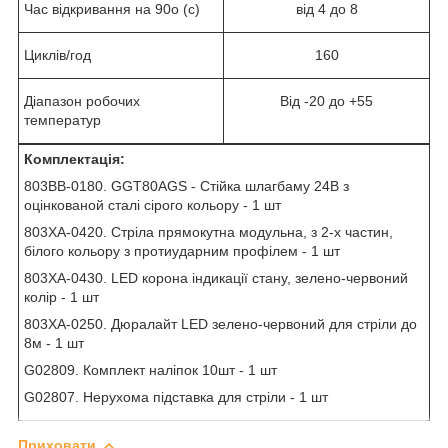
Час відкривання на 90
о
(с)
від 4 до 8
Циклів/год
160
Діапазон робочих
Від -20 до +55
температур
Комплектація:
803BB-0180. GGT80AGS - Стійка шлагбаму 24В з
оцінкованой сталі сірого кольору - 1 шт
803XA-0420. Стріла прямокутна модульна, з 2-х частин,
білого кольору з протиударним профілем - 1 шт
803XA-0430. LED корона індикації стану, зелено-червоний
колір - 1 шт
803XA-0250. Дюралайт LED зелено-червоний для стріли до
8м - 1 шт
G02809. Комплект наліпок 10шт - 1 шт
G02807. Нерухома підставка для стріли - 1 шт
Приховати