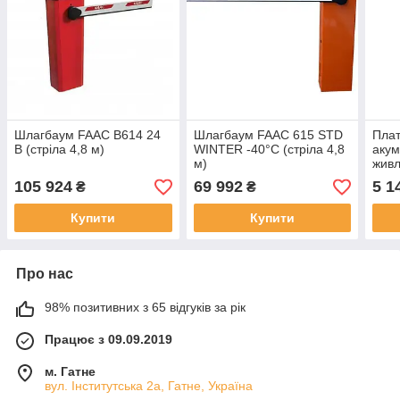
Шлагбаум FAAC B614 24
Шлагбаум FAAC 615 STD
Плат
В (стріла 4,8 м)
WINTER -40°C (стріла 4,8
акум
м)
жив
CAM
105 924
69 992
5 1
₴
₴
Купити
Купити
Про нас
98% позитивних з 65 відгуків за рік
Працює з 09.09.2019
м. Гатне
вул. Інститутська 2а, Гатне, Україна