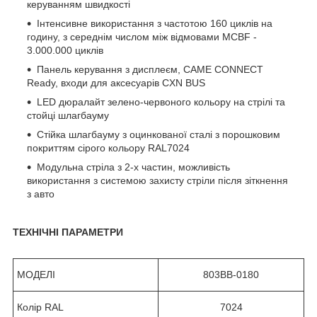
керуванням швидкості
Інтенсивне використання з частотою 160 циклів на
годину, з середнім числом між відмовами MCBF -
3.000.000 циклів
Панель керування з дисплеєм, CAME CONNECT
Ready, входи для аксесуарів CXN BUS
LED дюралайт зелено-червоного кольору на стрілі та
стойці шлагбауму
Стійка шлагбауму з оцинкованої сталі з порошковим
покриттям сірого кольору RAL7024
Модульна стріла з 2-х частин, можливість
використання з системою захисту стріли після зіткнення
з авто
ТЕХНІЧНІ ПАРАМЕТРИ
МОДЕЛІ
803BB-0180
Колір RAL
7024