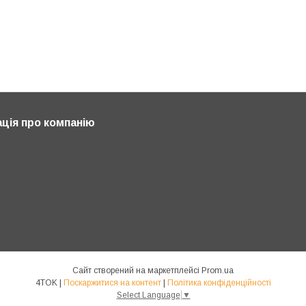
ція про компанію
Сайт створений на маркетплейсі
Prom.ua
4TOK |
Поскаржитися на контент
|
Політика конфіденційності
Select Language
▼