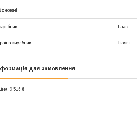
Основні
иробник
Faac
раїна виробник
Італія
нформація для замовлення
іна:
9 516 ₴