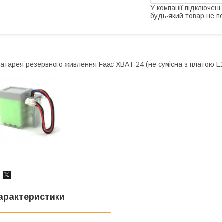
У компанії підключені
будь-який товар не п
атарея резервного живлення Faac XBAT 24 (не сумісна з платою E
арактеристики