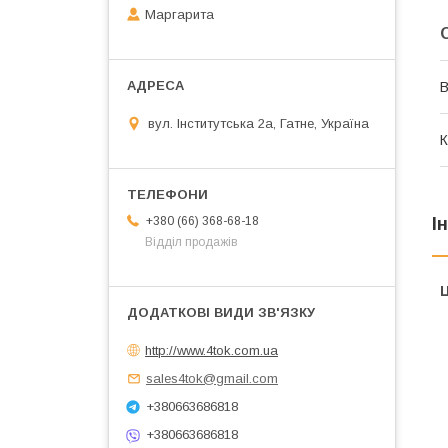
Маргарита
В
вул. Інститутська 2а, Гатне, Україна
К
І
+380 (66) 368-68-18
Відділ продажів
Ц
http://www.4tok.com.ua
sales4tok@gmail.com
+380663686818
+380663686818