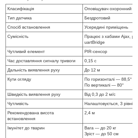
Класифікація
Оповіщувач охоронний оп
Тип датчика
Бездротовий
Спосіб встановлення
Усередині приміщень
Сумісність
Працює з хабами Ajax, ре
uartBridge
Чутливий елемент
PIR-сенсор
Час доставляння сигналу тривоги
0,15 с
Дальність виявлення руху
До 12 м
Кути огляду
По горизонталі — 88,5°
По вертикалі — 80°
Швидкість виявлення руху
Від 0,3 до 2 м/c
Чутливість
Налаштовується, 3 рівні
Рекомендована висота
2,4 м
встановлення
Імунітет до тварин
Вага — до 20 кг
Зріст — до 50 см