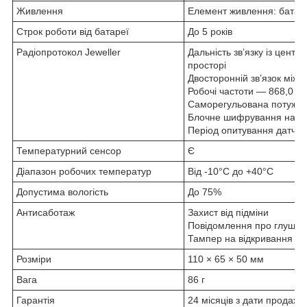
Живлення
Елемент живлення: батар
Строк роботи від батареї
До 5 років
Радіопротокол Jeweller
Дальність зв’язку із цент
просторі
Двосторонній зв’язок між
Робочі частоти — 868,0 - 
Саморегульована потужніс
Блочне шифрування на ос
Період опитування датчик
Температурний сенсор
Є
Діапазон робочих температур
Від -10°С до +40°С
Допустима вологість
До 75%
Антисаботаж
Захист від підміни
Повідомлення про глушін
Тампер на відкривання і 
Розміри
110 × 65 × 50 мм
Вага
86 г
Гарантія
24 місяців з дати продажу