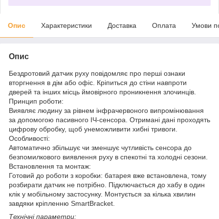
Опис
Характеристики
Доставка
Оплата
Умови п
Опис
Бездротовий датчик руху повідомляє про перші ознаки
вторгнення в дім або офіс. Кріпиться до стіни навпроти
дверей та інших місць ймовірного проникнення злочинців.
Принцип роботи:
Виявляє людину за рівнем інфрачервоного випромінювання
за допомогою пасивного ІЧ-сенсора. Отримані дані проходять
цифрову обробку, щоб унеможливити хибні тривоги.
Особливості:
Автоматично збільшує чи зменшує чутливість сенсора до
безпомилкового виявлення руху в спекотні та холодні сезони.
Встановлення та монтаж:
Готовий до роботи з коробки: батарея вже встановлена, тому
розбирати датчик не потрібно. Підключається до хабу в один
клік у мобільному застосунку. Монтується за кілька хвилин
завдяки кріпленню SmartBracket.
Технічні параметри: