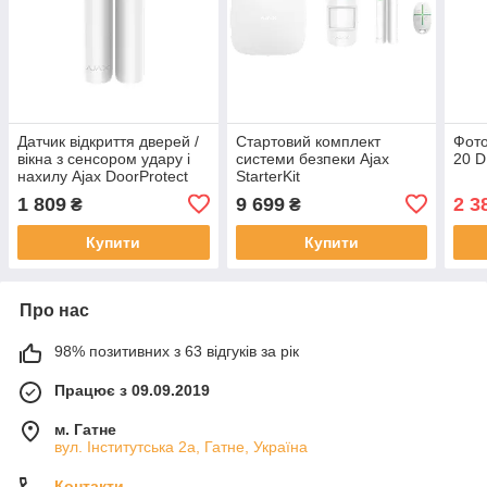
Датчик відкриття дверей /
Стартовий комплект
Фот
вікна з сенсором удару і
системи безпеки Ajax
20 D
нахилу Ajax DoorProtect
StarterKit
Plus
1 809
9 699
2 3
₴
₴
Купити
Купити
Про нас
98% позитивних з 63 відгуків за рік
Працює з 09.09.2019
м. Гатне
вул. Інститутська 2а, Гатне, Україна
Контакти