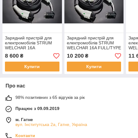
Зарядний пристрій для
Зарядний пристрій для
Заря
електромобілів STRUM
електромобілів STRUM
елек
WELCHAR 16A
WELCHAR 16A FULL/TYPE
WEL
BASE/TYPE 2
2/GBT
2/G
8 600
10 200
11 
₴
₴
Купити
Купити
Про нас
98% позитивних з 65 відгуків за рік
Працює з 09.09.2019
м. Гатне
вул. Інститутська 2а, Гатне, Україна
Контакти