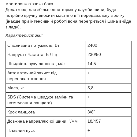
мастиловказівника бака.
Додатково, для збільшення терміну служби шини, буде
потрібно вручну вносити мастило в її передавальну зірочку
(інакше при інтенсивній роботі вона перегріється і шина вийде
з ладу).
Характеристики:
Споживана потужність, Вт
2400
Напруга / Частота, В / Гц
230/50
Швидкість руху ланцюга, м/с
14,5
Автоматичний захист від
+
перенавантаження
Маса, кг
5,8
SDS (Система швидкої заміни та
+
натягування ланцюга)
Крок ланцюга
3/8”
Довжина направляючої шини, ”/мм
18/457
Плавний пуск
+