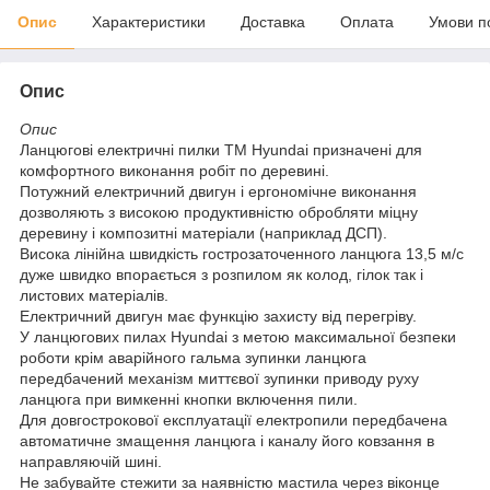
Опис
Характеристики
Доставка
Оплата
Умови п
Опис
Опис
Ланцюгові електричні пилки ТМ Hyundai призначені для
комфортного виконання робіт по деревині.
Потужний електричний двигун і ергономічне виконання
дозволяють з високою продуктивністю обробляти міцну
деревину і композитні матеріали (наприклад ДСП).
Висока лінійна швидкість гострозаточенного ланцюга 13,5 м/с
дуже швидко впорається з розпилом як колод, гілок так і
листових матеріалів.
Електричний двигун має функцію захисту від перегріву.
У ланцюгових пилах Hyundai з метою максимальної безпеки
роботи крім аварійного гальма зупинки ланцюга
передбачений механізм миттєвої зупинки приводу руху
ланцюга при вимкенні кнопки включення пили.
Для довгострокової експлуатації електропили передбачена
автоматичне змащення ланцюга і каналу його ковзання в
направляючій шині.
Не забувайте стежити за наявністю мастила через віконце