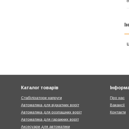
В
І
Ц
Каталог товарів
Інформа
Стабілізатори напруги
Про нас
Автоматика для відкатних воріт
Вакансії
Автоматика для розпашних воріт
Контакти
Автоматика для гаражних воріт
Аксесуари для автоматики