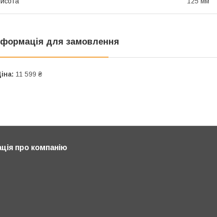
исота
125 мм
нформація для замовлення
іна:
11 599 ₴
ція про компанію