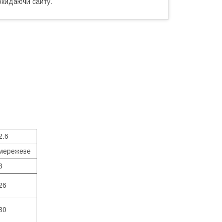
окидаючи сайту.
2.6
мережеве
3
26
30