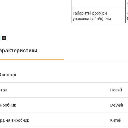
Габаритні розміри
упаковки (д/ш/в), мм
арактеристики
Основні
Стан
Новий
иробник
DeWalt
раїна виробник
Китай