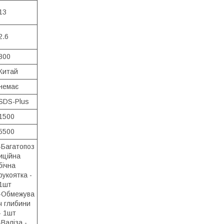
13
2.6
800
Китай
немає
SDS-Plus
1500
5500
-Багатопоз
иційна
бічна
рукоятка -
1шт
-Обмежува
ч глибини
- 1шт
-Валіза -