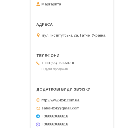
Маргарита
вул. Інститутська 2а, Гатне, Україна
+380 (66) 368-68-18
Відділ продажів
http://www.4tok.com.ua
sales4tok@gmail.com
+380663686818
+380663686818