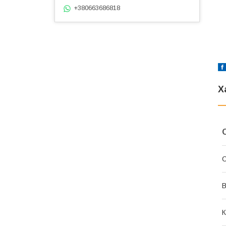
+380663686818
Х
В
К