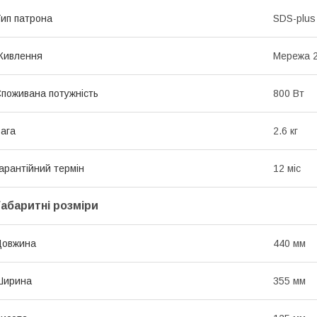
ип патрона
SDS-plus
Живлення
Мережа 
поживана потужність
800 Вт
ага
2.6 кг
арантійний термін
12 міс
Габаритні розміри
Довжина
440 мм
Ширина
355 мм