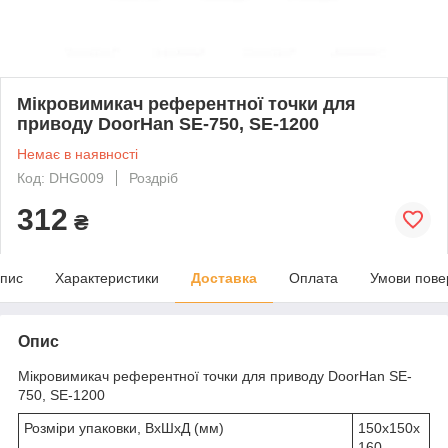
Мікровимикач референтної точки для
приводу DoorHan SE-750, SE-1200
Немає в наявності
Код: DHG009
Роздріб
312
₴
пис
Характеристики
Доставка
Оплата
Умови пове
Опис
Мікровимикач референтної точки для приводу DoorHan SE-
750, SE-1200
Розміри упаковки, ВхШхД (мм)
150х150х
160