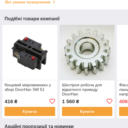
Всі умови повернення
Подібні товари компанії
Кінцевий мікровимикач у
Шестірня робоча для
Фікс
зборі DoorHan SW 51
відкатного приводу
ланц
DoorHan
нап
SK
416
1 560
406
₴
₴
Купити
Купити
Акційні пропозиції та новинки