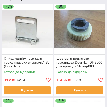
–40%
–30%
Стійка магніту нова (для
Шестерня редуктора
нових кінцевих вимикачів) SL
пластикова DoorHan DHSL00
(DoorHan)
для приводу Sliding-800
Готово до відправки
Готово до відправки
312
1 456
₴
₴
520 ₴
2 080 ₴
Купити
Купити
–22%
–21%