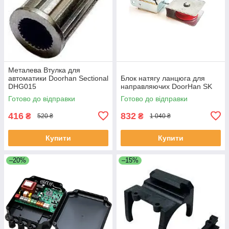
Металева Втулка для
автоматики Doorhan Sectional
Блок натягу ланцюга для
DHG015
направляючих DoorHan SK
Готово до відправки
Готово до відправки
416
832
₴
₴
520 ₴
1 040 ₴
Купити
Купити
–20%
–15%