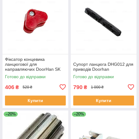
Фіксатор концевика
ланцюгової для
Супорт ланцюга DHG012 для
направляючих DoorHan SK
приводів Doorhan
Готово до відправки
Готово до відправки
406
790
₴
₴
520 ₴
1 000 ₴
Купити
Купити
–20%
–20%