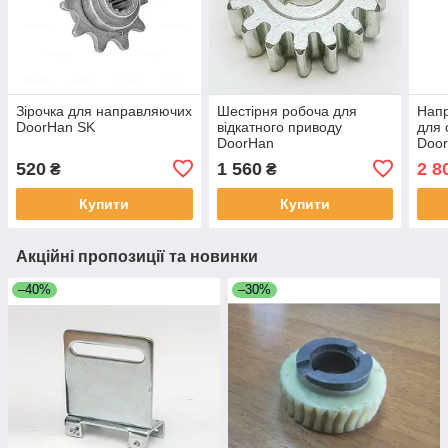
Зірочка для направляючих
Шестірня робоча для
Нап
DoorHan SK
відкатного приводу
для 
DoorHan
Doo
520
1 560
2 8
₴
₴
Купити
Купити
Акційні пропозиції та новинки
–40%
–30%