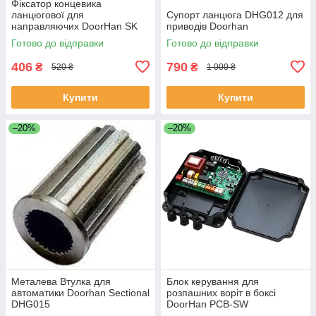
Фіксатор концевика
ланцюгової для
Супорт ланцюга DHG012 для
направляючих DoorHan SK
приводів Doorhan
Готово до відправки
Готово до відправки
406
790
₴
₴
520 ₴
1 000 ₴
Купити
Купити
–20%
–20%
Металева Втулка для
Блок керування для
автоматики Doorhan Sectional
розпашних воріт в боксі
DHG015
DoorHan PCB-SW