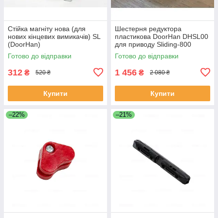
Стійка магніту нова (для
Шестерня редуктора
нових кінцевих вимикачів) SL
пластикова DoorHan DHSL00
(DoorHan)
для приводу Sliding-800
Готово до відправки
Готово до відправки
312
1 456
₴
₴
520 ₴
2 080 ₴
Купити
Купити
–22%
–21%