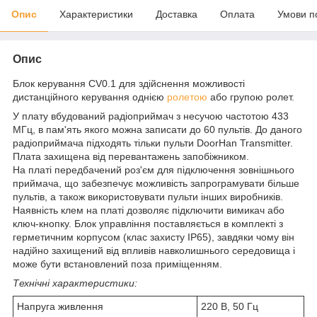
Опис
Характеристики
Доставка
Оплата
Умови п
Опис
Блок керування CV0.1 для здійснення можливості
дистанційного керування однією
ролетою
або групою ролет.
У плату вбудований радіоприймач з несучою частотою 433
МГц, в пам'ять якого можна записати до 60 пультів. До даного
радіоприймача підходять тільки пульти DoorHan Transmitter.
Плата захищена від перевантажень запобіжником.
На платі передбачений роз'єм для підключення зовнішнього
приймача, що забезпечує можливість запрограмувати більше
пультів, а також використовувати пульти інших виробників.
Наявність клем на платі дозволяє підключити вимикач або
ключ-кнопку. Блок управління поставляється в комплекті з
герметичним корпусом (клас захисту IP65), завдяки чому він
надійно захищений від впливів навколишнього середовища і
може бути встановлений поза приміщенням.
Технічні характеристики:
Напруга живлення
220 В, 50 Гц