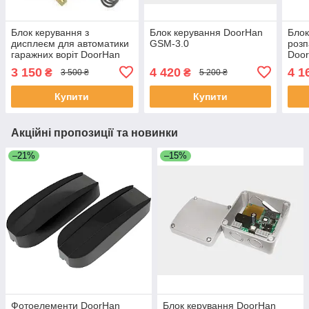
Блок керування з
Блок керування DoorHan
Блок
дисплеєм для автоматики
GSM-3.0
розп
гаражних воріт DoorHan
Doo
SECTIONAL-1200
3 150
4 420
4 1
₴
₴
3 500 ₴
5 200 ₴
Купити
Купити
Акційні пропозиції та новинки
–21%
–15%
Фотоелементи DoorHan
Блок керування DoorHan