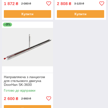
1 872
2 808
₴
₴
2 080 ₴
3 120 ₴
Купити
Купити
–9%
Направляюча з ланцюгом
для стельового двигуна
DoorHan SK-3600
Готово до відправки
2 600
₴
2 860 ₴