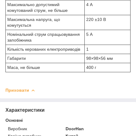
Максимально допустимий
4 А
комутований струм, не більше
Максимальна напруга, що
220 ±10 В
комутується
Номінальний струм спрацьовування
5 А
запобіжника
Кількість керованих електроприводів
1
Габарити
98×98×56 мм
Маса, не більше
400 г
Приховати
Характеристики
Основні
Виробник
DoorHan
Країна виробник
Китай