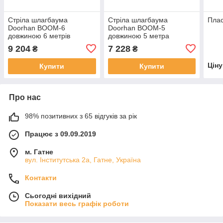
Стріла шлагбаума
Стріла шлагбаума
Плас
Doorhan BOOM-6
Doorhan BOOM-5
довжиною 6 метрів
довжиною 5 метра
9 204
7 228
₴
₴
Цін
Купити
Купити
Про нас
98% позитивних з 65 відгуків за рік
Працює з 09.09.2019
м. Гатне
вул. Інститутська 2а, Гатне, Україна
Контакти
Сьогодні вихідний
Показати весь графік роботи