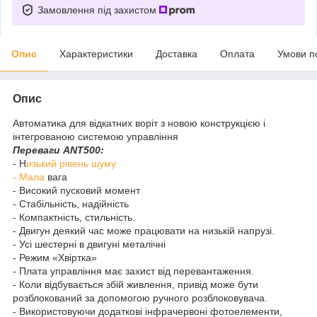
Замовлення під захистом
Опис
Характеристики
Доставка
Оплата
Умови п
Опис
Автоматика для відкатних воріт з новою конструкцією і
інтегрованою системою управління
Переваги ANT500:
- Н
изький рівень шуму
- Мала
вага
- Високий пусковий момент
- Стабільність, надійність
- Компактність, стильність.
- Двигун деякий час може працювати на низькій напрузі.
- Усі шестерні в двигуні металічні
- Режим «Хвіртка»
- Плата управління має захист від перевантаження.
- Коли відбувається збій живлення, привід може бути
розблокований за допомогою ручного розблоковувача.
- Використовуючи додаткові інфрачервоні фотоелементи,