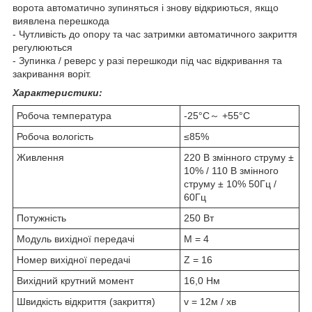
ворота автоматично зупиняться і знову відкриються, якщо
виявлена перешкода
- Чутливість до опору та час затримки автоматичного закриття
регулюються
- Зупинка / реверс у разі перешкоди під час відкривання та
закривання воріт.
Характеристики:
Робоча температура
-25°C～ +55°C
Робоча вологість
≤85%
Живлення
220 В змінного струму ±
10% / 110 В змінного
струму ± 10% 50Гц /
60Гц
Потужність
250 Вт
Модуль вихідної передачі
M = 4
Номер вихідної передачі
Z = 16
Вихідний крутний момент
16,0 Нм
Швидкість відкриття (закриття)
v = 12м / хв