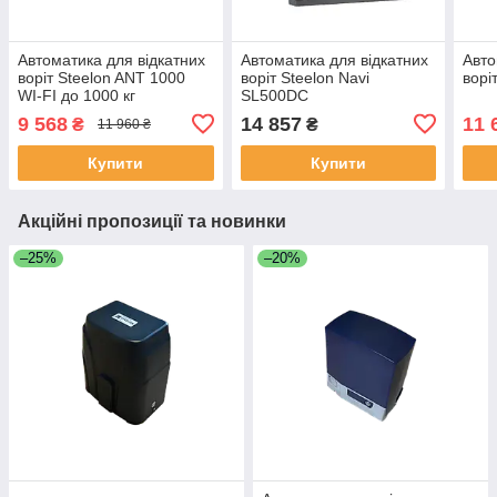
Автоматика для відкатних
Автоматика для відкатних
Авто
воріт Steelon ANT 1000
воріт Steelon Navi
ворі
WI-FI до 1000 кг
SL500DC
9 568
14 857
11 
₴
₴
11 960 ₴
Купити
Купити
Акційні пропозиції та новинки
–25%
–20%