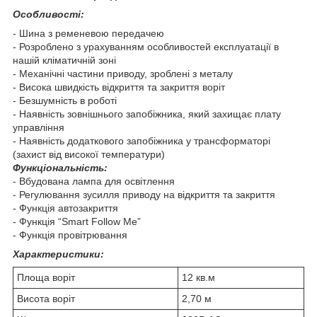
Особливості:
- Шина з ременевою передачею
- Розроблено з урахуванням особливостей експлуатації в
нашій кліматичній зо️ні️️️
- Механічні частини приводу, зроблені з металу
- Висока швидкість відкриття та закриття воріт
- Безшумність в роботі
- Наявність зовнішнього запобіжника, який захищає плату
управління
- Наявність додаткового запобіжника у трансформаторі
(захист від високої температури)
Функціональність:
- Вбудована лампа для освітлення
- Регулювання зусилля приводу на відкриття та закриття
- Функція автозакриття
- Функція “Smart Follow Me”
- Функція провітрювання
Характеристики:
Площа воріт
12 кв.м
Висота воріт
2,70 м