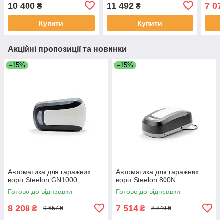
10 400
11 492
7 0
₴
₴
Купити
Купити
Акційні пропозиції та новинки
–15%
–15%
Автоматика для гаражних
Автоматика для гаражних
воріт Steelon GN1000
воріт Steelon 800N
Готово до відправки
Готово до відправки
8 208
7 514
₴
₴
9 657 ₴
8 840 ₴