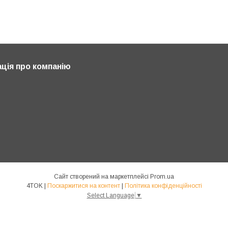
ція про компанію
Сайт створений на маркетплейсі
Prom.ua
4TOK |
Поскаржитися на контент
|
Політика конфіденційності
Select Language
▼