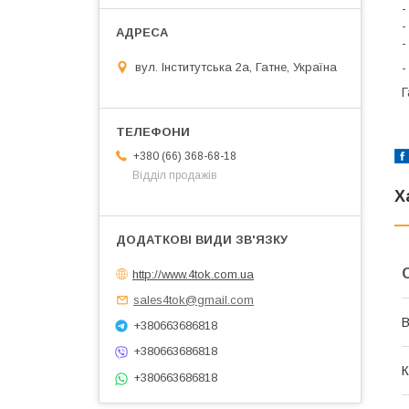
-
-
-
вул. Інститутська 2а, Гатне, Україна
-
Г
+380 (66) 368-68-18
Відділ продажів
Х
http://www.4tok.com.ua
sales4tok@gmail.com
В
+380663686818
+380663686818
К
+380663686818