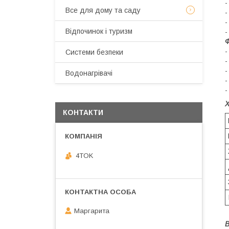
-
Все для дому та саду
-
-
Відпочинок і туризм
-
Ф
-
Системи безпеки
-
-
Водонагрівачі
-
-
КОНТАКТИ
4TOK
Маргарита
В