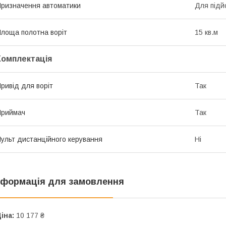
ризначення автоматики
Для підй
лоща полотна воріт
15 кв.м
Комплектація
ривід для воріт
Так
Приймач
Так
ульт дистанційного керування
Ні
нформація для замовлення
іна:
10 177 ₴