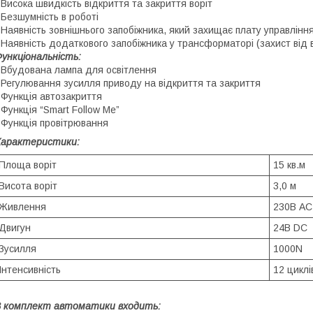
 Висока швидкість відкриття та закриття воріт
 Безшумність в роботі
 Наявність зовнішнього запобіжника, який захищає плату управлінн
 Наявність додаткового запобіжника у трансформаторі (захист від 
ункціональність:
 Вбудована лампа для освітлення
 Регулювання зусилля приводу на відкриття та закриття
 Функція автозакриття
 Функція “Smart Follow Me”
 Функція провітрювання
Характеристики:
Площа воріт
15 кв.м
Висота воріт
3,0 м
Живлення
230В АС
Двигун
24В DC
Зусилля
1000N
Інтенсивність
12 циклі
 комплект автоматики входить: