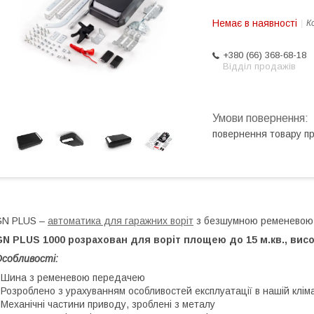
Немає в наявності
К
+380 (66) 368-68-18
Відділ продажів
повернення товару п
GN PLUS –
автоматика для гаражних воріт
з безшумною ременевою 
N PLUS 1000 розрахован для воріт площею до 15 м.кв., висот
собливості:
 Шина з ременевою передачею
 Розроблено з урахуванням особливостей експлуатації в нашій кліматич
 Механічні частини приводу, зроблені з металу