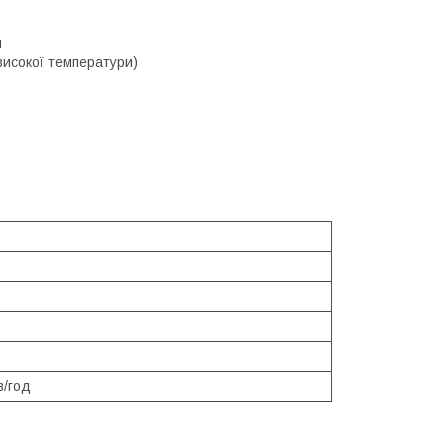
я
високої температури)
в/год