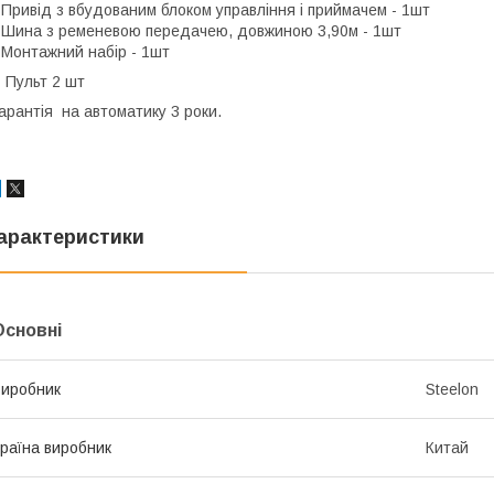
 Привід з вбудованим блоком управління і приймачем - 1шт
 Шина з ременевою передачею, довжиною 3,90м - 1шт
 Монтажний набір - 1шт
 Пульт 2 шт
арантія на автоматику 3 роки.
арактеристики
Основні
иробник
Steelon
раїна виробник
Китай