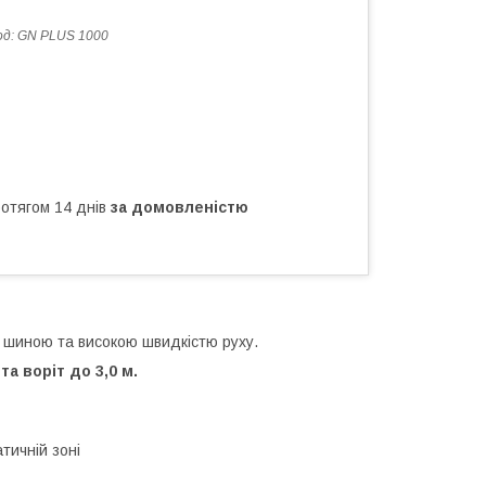
од:
GN PLUS 1000
ротягом 14 днів
за домовленістю
шиною та високою швидкістю руху.
а воріт до 3,0 м.
ній зо️ні️️️