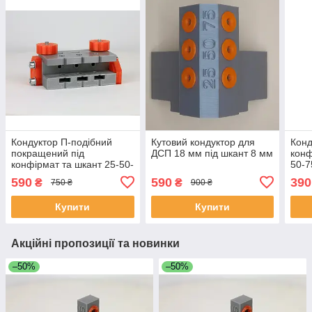
Кондуктор П-подібний
Кутовий кондуктор для
Конд
покращений під
ДСП 18 мм під шкант 8 мм
конф
конфірмат та шкант 25-50-
50-7
75мм х 5-7мм під ДСП
16м
590
590
390
₴
₴
750 ₴
900 ₴
18мм
Купити
Купити
Акційні пропозиції та новинки
–50%
–50%