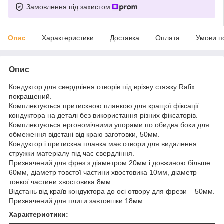
Замовлення під захистом
Опис
Характеристики
Доставка
Оплата
Умови п
Опис
Кондуктор для свердління отворів під врізну стяжку Rafix
покращений.
Комплектується притискною планкою для кращої фіксації
кондуктора на деталі без використання різних фіксаторів.
Комплектується ергономічними упорами по обидва боки для
обмеження відстані від краю заготовки, 50мм.
Кондуктор і притискна планка має отвори для видалення
стружки матеріалу під час свердління.
Призначений для фрез з діаметром 20мм і довжиною більше
60мм, діаметр товстої частини хвостовика 10мм, діаметр
тонкої частини хвостовика 8мм.
Відстань від країв кондуктора до осі отвору для фрези – 50мм.
Призначений для плити завтовшки 18мм.
Характеристики: