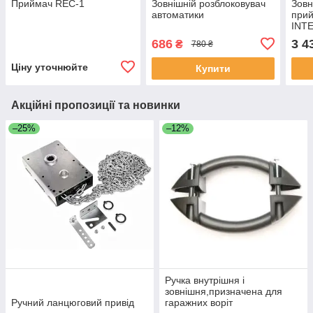
Приймач REC-1
Зовнішній розблоковувач
Зовн
автоматики
при
INT
686
3 4
₴
780 ₴
Ціну уточнюйте
Купити
Акційні пропозиції та новинки
–25%
–12%
Ручка внутрішня і
зовнішня,призначена для
Ручний ланцюговий привід
гаражних воріт