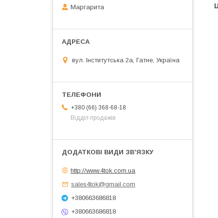
Ц
Маргарита
вул. Інститутська 2а, Гатне, Україна
+380 (66) 368-68-18
Відділ продажів
http://www.4tok.com.ua
sales4tok@gmail.com
+380663686818
+380663686818