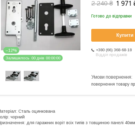
1 971 
2 240 ₴
Готово до відправки
Купити
+380 (66) 368-68-18
–12%
Відділ продажів
Залишилось
0
0
днів
0
0
0
0
0
0
повернення товару п
атеріал: Сталь оцинкована
олір: чорний
ризначення: для гаражних воріт всіх типів з товщиною панелі 40мм