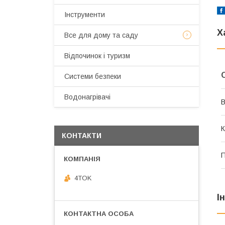
Інструменти
Х
Все для дому та саду
Відпочинок і туризм
Системи безпеки
Водонагрівачі
В
К
КОНТАКТИ
П
4TOK
І