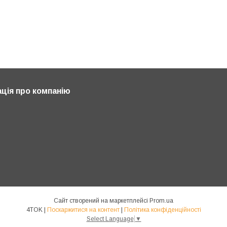
ція про компанію
Сайт створений на маркетплейсі
Prom.ua
4TOK |
Поскаржитися на контент
|
Політика конфіденційності
Select Language
▼