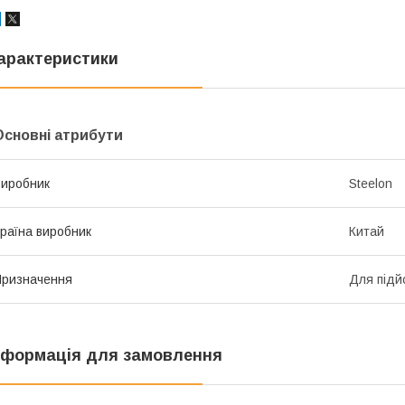
арактеристики
Основні атрибути
иробник
Steelon
раїна виробник
Китай
ризначення
Для підй
нформація для замовлення