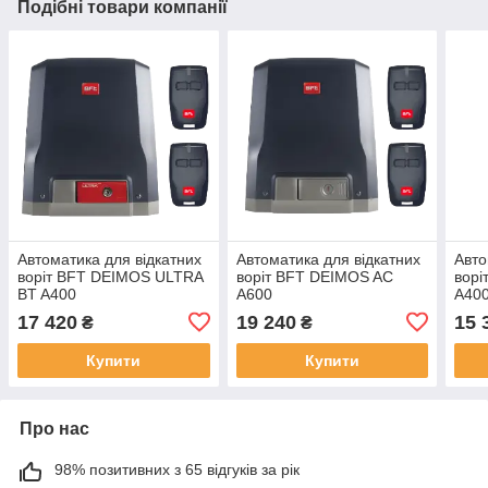
Подібні товари компанії
Автоматика для відкатних
Автоматика для відкатних
Авто
воріт BFT DEIMOS ULTRA
воріт BFT DEIMOS AC
ворі
BT A400
A600
A40
17 420
19 240
15 
₴
₴
Купити
Купити
Про нас
98% позитивних з 65 відгуків за рік