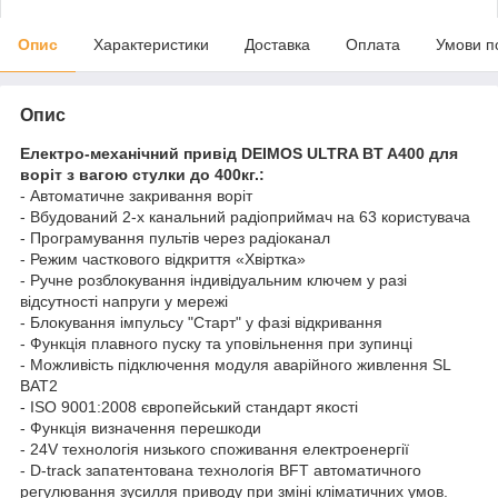
Опис
Характеристики
Доставка
Оплата
Умови п
Опис
Електро-механічний привід DEIMOS ULTRA BT A400 для
воріт з вагою стулки до 400кг.:
- Автоматичне закривання воріт
- Вбудований 2-х канальний радіоприймач на 63 користувача
- Програмування пультів через радіоканал
- Режим часткового відкриття «Хвіртка»
- Ручне розблокування індивідуальним ключем у разі
відсутності напруги у мережі
- Блокування імпульсу "Старт" у фазі відкривання
- Функція плавного пуску та уповільнення при зупинці
- Можливість підключення модуля аварійного живлення SL
BAT2
- ISO 9001:2008 європейський стандарт якості
- Функція визначення перешкоди
- 24V технологія низького споживання електроенергії
- D-track запатентована технологія BFT автоматичного
регулювання зусилля приводу при зміні кліматичних умов.