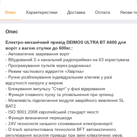
Опис
Характеристики
Доставка
Оплата
Умови п
Опис
Електро-механічний привід DEIMOS ULTRA BT A600 для
воріт з вагою стулки до 600кг.:
- Автоматичне закривання воріт
- Вбудований 2-х канальний радіоприймач на 63 користувача
- Програмування пультів через радіоканал
- Режим часткового відкриття «Хвіртка»
- Ручне розблокування індивідуальним ключем у разі
відсутності напруги у мережі
- Блокування імпульсу "Старт" у фазі відкривання
- Функція плавного пуску та уповільнення при зупинці
- Можливість підключення модуля аварійного живлення SL
BAT2
- ISO 9001:2008 європейський стандарт якості
- Функція визначення перешкоди
- 24V технологія низького споживання електроенергії
- D-track запатентована технологія BFT автоматичного
регулювання зусилля приводу при зміні кліматичних умов.