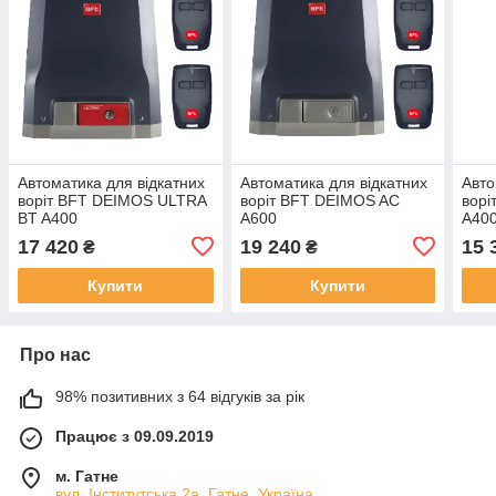
Автоматика для відкатних
Автоматика для відкатних
Авто
воріт BFT DEIMOS ULTRA
воріт BFT DEIMOS AC
ворі
BT A400
A600
A40
17 420
19 240
15 
₴
₴
Купити
Купити
Про нас
98% позитивних з 64 відгуків за рік
Працює з 09.09.2019
м. Гатне
вул. Інститутська 2а, Гатне, Україна