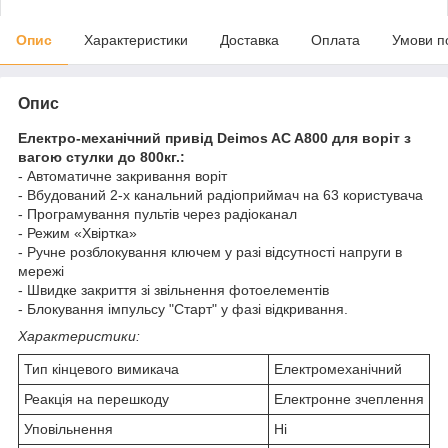
Опис
Характеристики
Доставка
Оплата
Умови п
Опис
Електро-механічний привід Deimos AC A800 для воріт з
вагою стулки до 800кг.:
- Автоматичне закривання воріт
- Вбудований 2-х канальний радіоприймач на 63 користувача
- Програмування пультів через радіоканал
- Режим «Хвіртка»
- Ручне розблокування ключем у разі відсутності напруги в
мережі
- Швидке закриття зі звільнення фотоелементів
- Блокування імпульсу "Старт" у фазі відкривання.
Характеристики:
Тип кінцевого вимикача
Електромеханічний
Реакція на перешкоду
Електронне зчеплення
Уповільнення
Ні