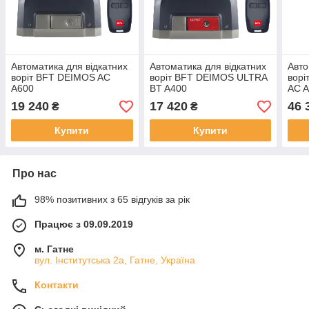
Автоматика для відкатних
Автоматика для відкатних
Авто
воріт BFT DEIMOS AC
воріт BFT DEIMOS ULTRA
вор
A600
BT A400
AC A
19 240
17 420
46 
₴
₴
Купити
Купити
Про нас
98% позитивних з 65 відгуків за рік
Працює з 09.09.2019
м. Гатне
вул. Інститутська 2а, Гатне, Україна
Контакти