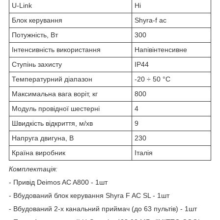
U-Link
Ні
Блок керування
Shyra-f ac
Потужність, Вт
300
Інтенсивність використання
Напівінтенсивне
Ступінь захисту
IP44
Температурний діапазон
-20 ÷ 50 °C
Максимальна вага воріт, кг
800
Модуль провідної шестерні
4
Швидкість відкриття, м/хв
9
Напруга двигуна, В
230
Країна виробник
Італія
Комплектація:
- Привід Deimos AC A800 - 1шт
- Вбудований блок керування Shyra F AC SL - 1шт
- Вбудований 2-х канальний приймач (до 63 пультів) - 1шт