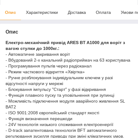
Опис
Характеристики
Доставка
Оплата
Умови п
Опис
Електро-механічний привід ARES BT A1000 для воріт з
вагою стулки до 1000кг.:
- Автоматичне закривання воріт
- Вбудований 2-х канальний радіоприймач на 63 користувача
- Програмування пультів через радіоканал
- Режим часткового відкриття «Хвіртка»
- Ручне розблокування індивідуальним ключем у разі
відсутності напруги у мережі
- Блокування імпульсу "Старт" у фазі відкривання
- Функція плавного пуску та уповільнення при зупинці
- Можливість підключення модуля аварійного живлення SL
BAT2
- ISO 9001:2008 європейський стандарт якості
- Функція визначення перешкоди
- 24V технологія низького споживання електроенергії
- D-track запатентована технологія BFT автоматичного
регулювання зусилля приводу при зміні кліматичних умов.