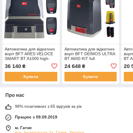
Автоматика для відкатних
Автоматика для відкатних
Авто
воріт BFT ARES VELOCE
воріт BFT DEIMOS ULTRA
вор
SMART BT A1000 high-
BT A600 KIT full
BT 
speed
36 140
24 648
20 
₴
₴
Купити
Купити
Про нас
98% позитивних з 65 відгуків за рік
Працює з 09.09.2019
м. Гатне
вул. Інститутська 2а, Гатне, Україна