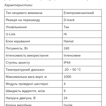
Характеристики:
Тип кінцевого вимикача
Електромеханічний
Реакція на перешкоду
D-track
Уповільнення
Так
U-Link
Ні
Блок керування
Hamal
Потужність, Вт
240
Інтенсивність використання
Інтенсивне
Ступінь захисту
IP44
Температурний діапазон
-20 ÷ 50 °C
Максимальна вага воріт, кг
1000
Модуль провідної шестерні
4
Швидкість відкриття, м/хв
9
Напруга двигуна, В
24
Країна виробник
Італія