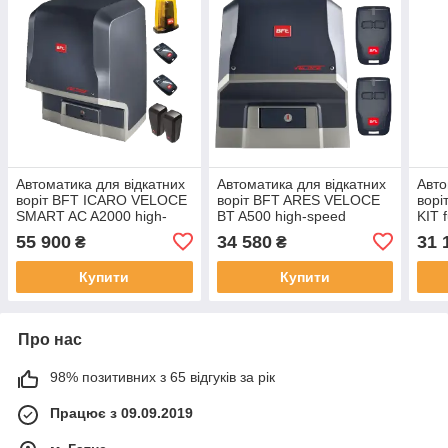
Автоматика для відкатних
Автоматика для відкатних
Авто
воріт BFT ICARO VELOCE
воріт BFT ARES VELOCE
ворі
SMART AC A2000 high-
BT A500 high-speed
KIT f
speed full
55 900
34 580
31 
₴
₴
Купити
Купити
Про нас
98% позитивних з 65 відгуків за рік
Працює з 09.09.2019