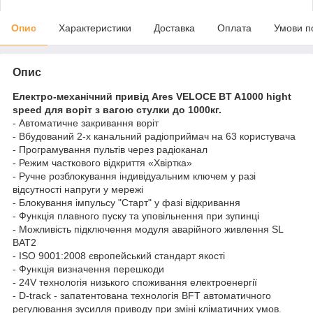
Опис
Характеристики
Доставка
Оплата
Умови п
Опис
Електро-механічний привід Ares VELOCE BT A1000 hight
speed для воріт з вагою стулки до 1000кг.
- Автоматичне закривання воріт
- Вбудований 2-х канальний радіоприймач на 63 користувача
- Програмування пультів через радіоканал
- Режим часткового відкриття «Хвіртка»
- Ручне розблокування індивідуальним ключем у разі
відсутності напруги у мережі
- Блокування імпульсу "Старт" у фазі відкривання
- Функція плавного пуску та уповільнення при зупинці
- Можливість підключення модуля аварійного живлення SL
BAT2
- ISO 9001:2008 європейський стандарт якості
- Функція визначення перешкоди
- 24V технологія низького споживання електроенергії
- D-track - запатентована технологія BFT автоматичного
регулювання зусилля приводу при зміні кліматичних умов.