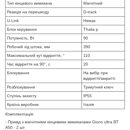
Тип кінцевого вимикача
Магнітний
Реакція на перешкоду
D-track
U-Link
Немає
Блок керування
Thalia p
Потужність, Вт
90
Робочий хід штока, мм
390
Максимальний кут відкриття, °
110
Час відкриття на 90°, с
20
Блокування
На вибір при
відкритті/закритті
Розблокування
Трикутний ключ
Ступінь захисту
IP55
Країна виробник
Італія
Комплектація
:
- Привід з магнітними кінцевими вимикачами Giuno ultra BT
A50 - 2 шт