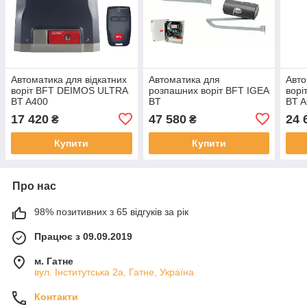
Автоматика для відкатних
Автоматика для
Авто
воріт BFT DEIMOS ULTRA
розпашних воріт BFT IGEA
вор
BT A400
BT
BT A
17 420
47 580
24 
₴
₴
Купити
Купити
Про нас
98% позитивних з 65 відгуків за рік
Працює з 09.09.2019
м. Гатне
вул. Інститутська 2а, Гатне, Україна
Контакти