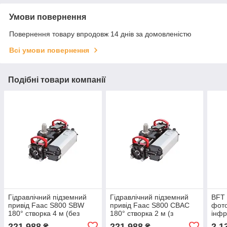
Умови повернення
Повернення товару впродовж 14 днів за домовленістю
Всі умови повернення
Подібні товари компанії
Гідравлічний підземний
Гідравлічний підземний
BFT
привід Faac S800 SBW
привід Faac S800 CBAC
фот
180° створка 4 м (без
180° створка 2 м (з
інфр
гідравлічних замків)
гідравлічними замками)
пово
221 988
221 988
2 1
₴
₴