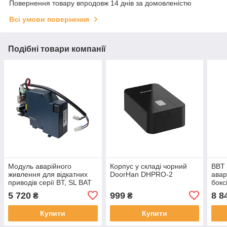
Повернення товару впродовж 14 днів за домовленістю
Всі умови повернення
Подібні товари компанії
Модуль аварійного
Корпус у складі чорний
BBT
живлення для відкатних
DoorHan DHPRO-2
авар
приводів серії BT, SL BAT
бокс
2 (24V)
ZARA
5 720
999
8 8
₴
₴
BTL
Купити
Купити