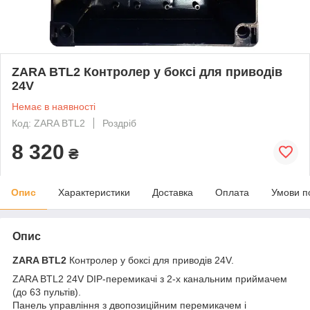
ZARA BTL2 Контролер у боксі для приводів
24V
Немає в наявності
Код: ZARA BTL2
Роздріб
8 320
₴
Опис
Характеристики
Доставка
Оплата
Умови п
Опис
ZARA BTL2
Контролер у боксі для приводів 24V.
ZARA BTL2 24V DIP-перемикачі з 2-х канальним приймачем
(до 63 пультів).
Панель управління з двопозиційним перемикачем і