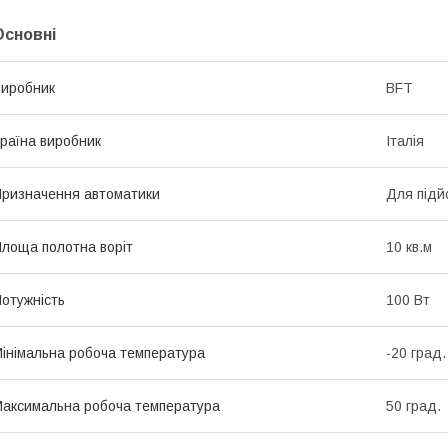
Основні
иробник
BFT
раїна виробник
Італія
ризначення автоматики
Для підй
лоща полотна воріт
10 кв.м
отужність
100 Вт
інімальна робоча температура
-20 град.
аксимальна робоча температура
50 град.