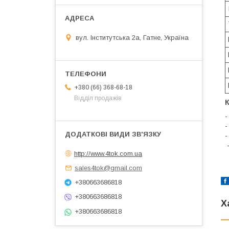
вул. Інститутська 2а, Гатне, Україна
+380 (66) 368-68-18
Відділ продажів
-
-
-
​
http://www.4tok.com.ua
sales4tok@gmail.com
+380663686818
+380663686818
Х
+380663686818