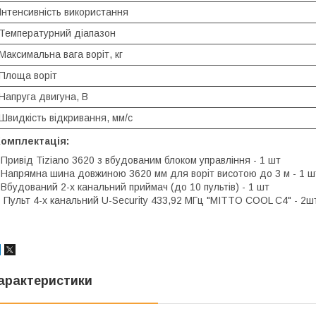
Інтенсивність використання
Температурний діапазон
Максимальна вага воріт, кг
Площа воріт
Напруга двигуна, В
Швидкість відкривання, мм/с
Комплектація:
 Привід Tiziano 3620 з вбудованим блоком управління - 1 шт
 Напрямна шина довжиною 3620 мм для воріт висотою до 3 м - 1 ш
 Вбудований 2-х канальний приймач (до 10 пультів) - 1 шт
​​ - Пульт 4-х канальний U-Security 433,92 МГц "MITTO COOL C4" - 2ш
арактеристики