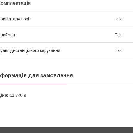
Комплектація
ривід для воріт
Так
Приймач
Так
ульт дистанційного керування
Так
нформація для замовлення
іна:
12 740 ₴