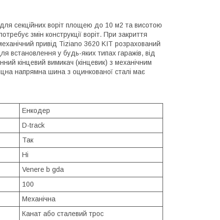
для секційних воріт площею до 10 м2 та висотою
отребує змін конструкції воріт. При закриття
еханічний привід Tiziano 3620 KIT розрахований
ля встановлення у будь-яких типах гаражів, від
нний кінцевий вимикач (кінцевик) з механічним
іцна напрямна шина з оцинкованої сталі має
Енкодер
D-track
Так
Ні
Venere b gda
100
Механічна
Канат або сталевий трос