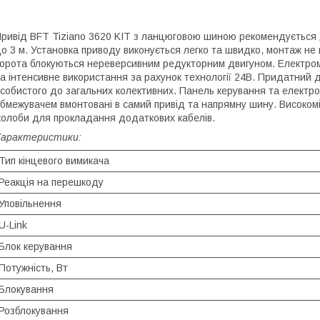
ривід BFT Tiziano 3620 KIT з ланцюговою шиною рекомендується 
о 3 м. Установка приводу виконується легко та швидко, монтаж не п
орота блокуються нереверсивним редукторним двигуном. Електром
а інтенсивне використання за рахунок технології 24В. Придатний д
собистого до загальних колективних. Панель керування та електро
бмежувачем вмонтовані в самий привід та напрямну шину. Високом
олоби для прокладання додаткових кабелів.
Характеристики:
Тип кінцевого вимикача
Реакція на перешкоду
Уповільнення
U-Link
Блок керування
Потужність, Вт
Блокування
Розблокування