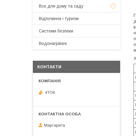
Все для дому та саду
П
Відпочинок і туризм
д
в
Системи безпеки
н
о
Водонагрівачі
о
ж
КОНТАКТИ
4TOK
Маргарита